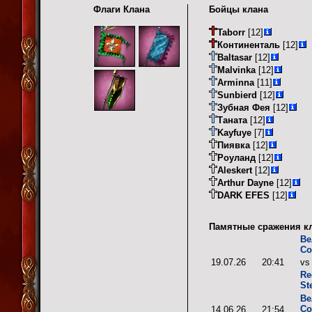
Флаги Клана
Бойцы клана
Taborr
[12]
Континенталь
[12]
Baltasar
[12]
Malvinka
[12]
Arminna
[11]
Sunbierd
[12]
Зубная Фея
[12]
Таната
[12]
Kayfuye
[7]
Пиявка
[12]
Роуланд
[12]
Aleskert
[12]
Arthur Dayne
[12]
DARK EFES
[12]
Памятные сражения кл
Ве
Со
19.07.26
20:41
v
Re
St
Ве
Со
14.06.26
21:54