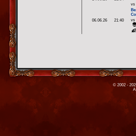
v
Ве
Со
v
06.06.26
21:40
© 2002 - 202
A