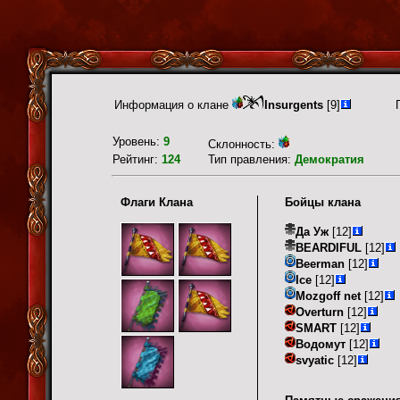
Информация о клане
Insurgents
[9]
Уровень:
9
Склонность:
Рейтинг:
124
Тип правления:
Демократия
Флаги Клана
Бойцы клана
Да Уж
[12]
BEARDIFUL
[12]
Beerman
[12]
Ice
[12]
Mozgoff net
[12]
Overturn
[12]
SMART
[12]
Водомут
[12]
svyatic
[12]