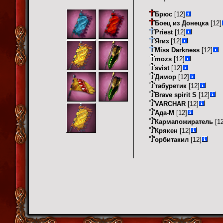
Брюс
[12]
Боец из Донецка
[12]
Priest
[12]
Ягиз
[12]
Miss Darkness
[12]
mozs
[12]
svist
[12]
Димор
[12]
табуретик
[12]
Brave spirit S
[12]
VARCHAR
[12]
Ада-М
[12]
Кармапожиратель
[12
Крякен
[12]
орбитакил
[12]