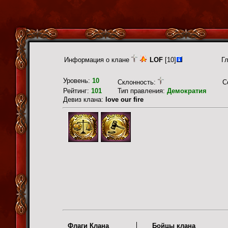
Информация о клане
LOF
[10]
Г
Уровень:
10
Склонность:
С
Рейтинг:
101
Тип правления:
Демократия
Девиз клана:
love our fire
Флаги Клана
Бойцы клана