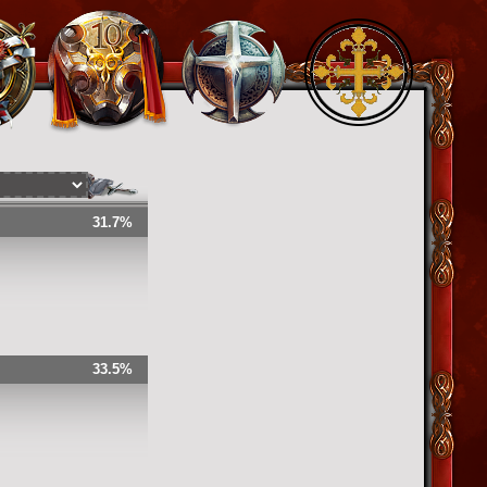
31.7%
33.5%