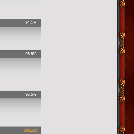
94.1%
95.8%
96.5%
02/11/25