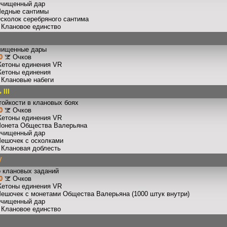
Очищенный дар
Медные сантимы
Осколок серебряного сантима
: Клановое единство
чищенные дары
0
Очков
Жетоны единения VR
Жетоны единения
: Клановые набеги
III
тойкости в клановых боях
0
Очков
Жетоны единения VR
Монета Общества Валерьяна
Очищенный дар
Мешочек с осколками
: Клановая доблесть
V
 клановых заданий
0
Очков
Жетоны единения VR
Мешочек с монетами Общества Валерьяна (1000 штук внутри)
Очищенный дар
: Клановое единство