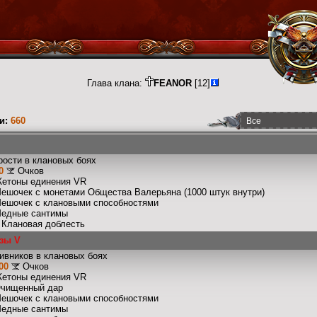
Глава клана:
FEANOR
[12]
и:
660
рости в клановых боях
0
Очков
Жетоны единения VR
Мешочек с монетами Общества Валерьяна (1000 штук внутри)
Мешочек с клановыми способностями
Медные сантимы
: Клановая доблесть
зы V
ивников в клановых боях
00
Очков
Жетоны единения VR
Очищенный дар
Мешочек с клановыми способностями
Медные сантимы