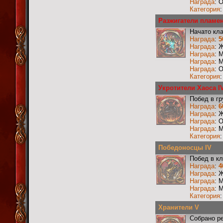
Награда
: 
Категория
Разжигатели пламен
Начато кл
Награда
:
5
Награда
: 
Награда
: 
Награда
: 
Награда
: 
Категория
Укротители Хаоса I
Побед в г
Награда
:
6
Награда
: 
Награда
: 
Награда
: 
Категория
Победоносцы IV
Побед в к
Награда
:
4
Награда
: 
Награда
: 
Награда
: 
Категория
Хранители V
Собрано р