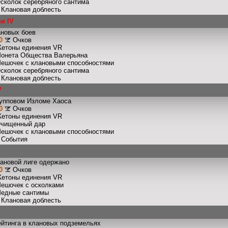
Осколок серебряного сантима
: Клановая доблесть
и IV
ановых боев
0
Очков
Жетоны единения VR
Монета Общества Валерьяна
Мешочек с клановыми способностями
Осколок серебряного сантима
: Клановая доблесть
V
рупповом Изломе Хаоса
0
Очков
Жетоны единения VR
Очищенный дар
Мешочек с клановыми способностями
: События
лановой лиге одержано
0
Очков
Жетоны единения VR
Мешочек с осколками
Медные сантимы
: Клановая доблесть
ейтинга в клановых подземельях