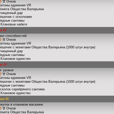
0
Очков
Жетоны единения VR
Монета Общества Валерьяна
Очищенный дар
Мешочек с осколками
Медные сантимы
: Клановые набеги
и IV
ано способностей
0
Очков
Жетоны единения VR
Мешочек с монетами Общества Валерьяна (1000 штук внутри)
Очищенный дар
Медные сантимы
: Клановое единство
н IV
г уровня
0
Очков
Жетоны единения VR
Мешочек с монетами Общества Валерьяна (1000 штук внутри)
Медные сантимы
Осколок серебряного сантима
: Клановое единство
и III
окупок в клановом магазине
5
Очков
Монета Общества Валерьяна