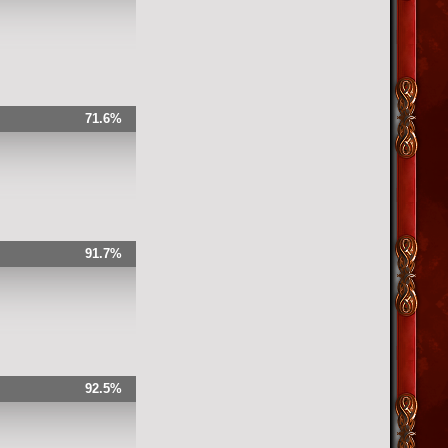
71.6%
91.7%
92.5%