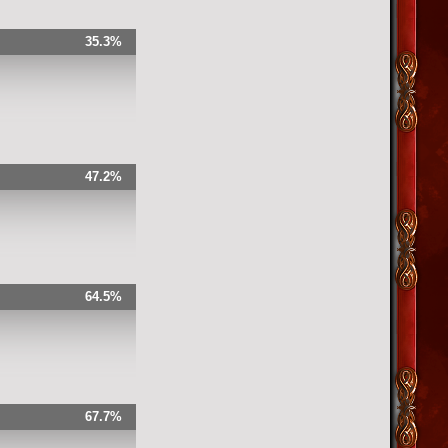
35.3%
47.2%
64.5%
67.7%