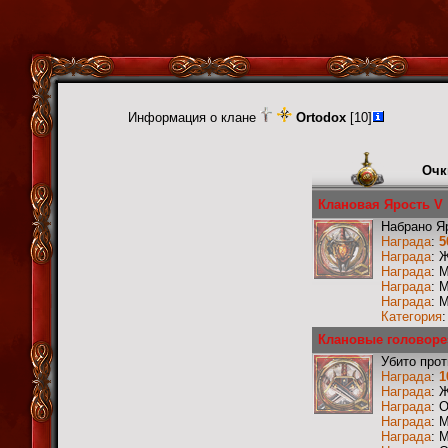
Информация о клане
Ortodox
[10]
Очк
Клановая Ярость V
Набрано Я
Награда
:
5
Награда
: 
Награда
: 
Награда
: 
Награда
: 
Категория
Клановые головоре
Убито прот
Награда
:
1
Награда
: 
Награда
: 
Награда
: 
Награда
: 