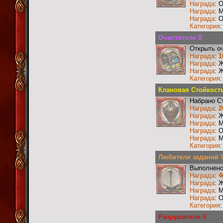
Награда
: 
Награда
: 
Награда
: 
Категория
Очистители II
Открыть о
Награда
:
1
Награда
: 
Награда
: 
Категория
Клановая Стойкость 
Набрано С
Награда
:
2
Награда
: 
Награда
: 
Награда
: 
Награда
: 
Категория
Любители заданий 
Выполнено
Награда
:
4
Награда
: 
Награда
: 
Награда
: 
Категория
Разрушители V