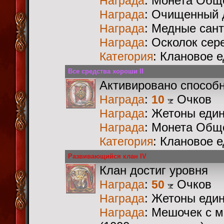
: Монета Общ
Награда
: Очищенный 
Награда
: Медные сан
Награда
: Осколок сер
Награда
: Клановое 
Категория
Все средства хороши II
Активировано способ
:
Очков
Награда
10
: Жетоны еди
Награда
: Монета Общ
Награда
: Клановое 
Категория
Развивающийся клан IV
Клан достиг уровня
:
Очков
Награда
50
: Жетоны еди
Награда
: Мешочек с 
Награда