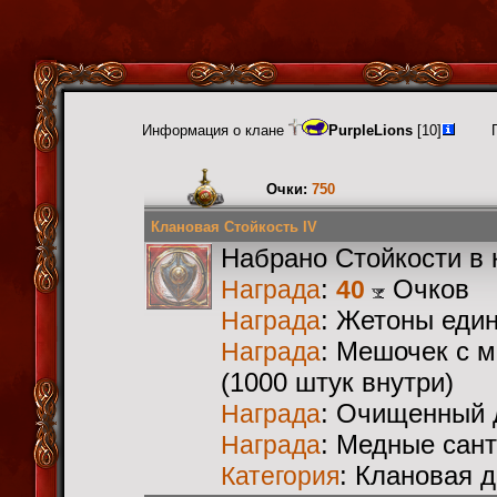
Информация о клане
PurpleLions
[10]
Очки:
750
Клановая Стойкость IV
Набрано Стойкости в 
:
Очков
Награда
40
: Жетоны еди
Награда
: Мешочек с 
Награда
(1000 штук внутри)
: Очищенный 
Награда
: Медные сан
Награда
: Клановая 
Категория