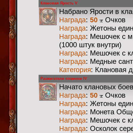
Клановая Ярость V
Набрано Ярости в кл
:
Очков
Награда
50
: Жетоны еди
Награда
: Мешочек с 
Награда
(1000 штук внутри)
: Мешочек с 
Награда
: Медные сан
Награда
: Клановая 
Категория
Разжигатели пламени IV
Начато клановых бое
:
Очков
Награда
50
: Жетоны еди
Награда
: Монета Общ
Награда
: Мешочек с 
Награда
: Осколок сер
Награда