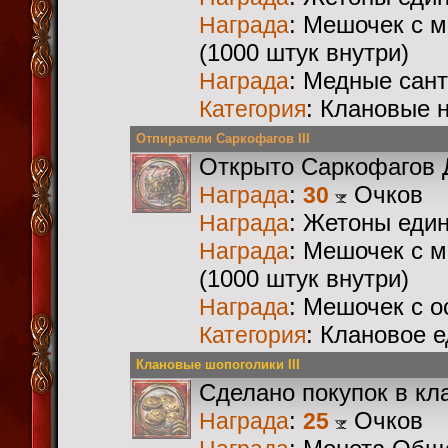
: Мешочек с 
Награда
(1000 штук внутри)
: Медные сан
Награда
: Клановые 
Категория
Отпиратели Саркофагов III
Открыто Саркофагов 
:
Очков
Награда
30
: Жетоны еди
Награда
: Мешочек с 
Награда
(1000 штук внутри)
: Мешочек с 
Награда
: Клановое 
Категория
Клановые шопоголики III
Сделано покупок в кл
:
Очков
Награда
25