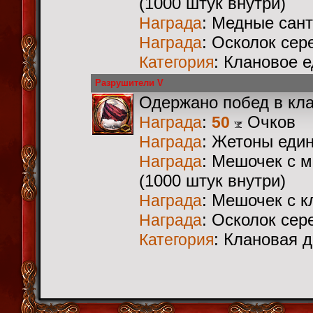
(1000 штук внутри)
: Медные сан
Награда
: Осколок сер
Награда
: Клановое 
Категория
Разрушители V
Одержано побед в кл
:
Очков
Награда
50
: Жетоны еди
Награда
: Мешочек с 
Награда
(1000 штук внутри)
: Мешочек с 
Награда
: Осколок сер
Награда
: Клановая 
Категория