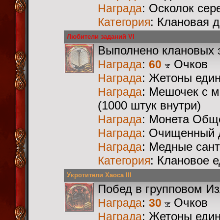
: Осколок сер
Награда
: Клановая 
Категория
Любители заданий VI
Выполнено клановых 
:
Очков
Награда
60
: Жетоны еди
Награда
: Мешочек с 
Награда
(1000 штук внутри)
: Монета Общ
Награда
: Очищенный 
Награда
: Медные сан
Награда
: Клановое 
Категория
Укротители Хаоса III
Побед в групповом И
:
Очков
Награда
30
: Жетоны еди
Награда