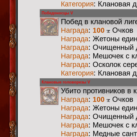
: Клановая 
Категория
Победоносцы V
Побед в клановой лиг
:
Очков
Награда
100
: Жетоны еди
Награда
: Очищенный 
Награда
: Мешочек с 
Награда
: Осколок сер
Награда
: Клановая 
Категория
Клановые головорезы V
Убито противников в 
:
Очков
Награда
100
: Жетоны еди
Награда
: Очищенный 
Награда
: Мешочек с 
Награда
: Медные сан
Награда