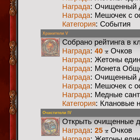
: Очищенный 
Награда
: Мешочек с 
Награда
: События
Категория
Хранители V
Собрано рейтинга в к
:
Очков
Награда
40
: Жетоны еди
Награда
: Монета Общ
Награда
: Очищенный 
Награда
: Мешочек с 
Награда
: Медные сан
Награда
: Клановые 
Категория
Очистители IV
Открыть очищенные 
:
Очков
Награда
25
: Жетоны еди
Награда