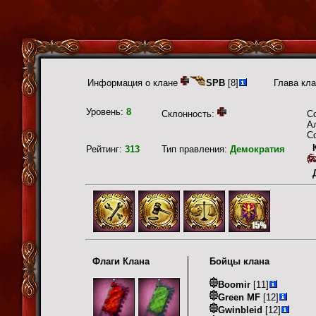
Информация о клане
SPB
[8]
Глава кл
Уровень:
8
Склонность:
С
А
С
Рейтинг:
313
Тип правления:
Демократия
Флаги Клана
Бойцы клана
Boomir
[11]
Green MF
[12]
Gwinbleid
[12]