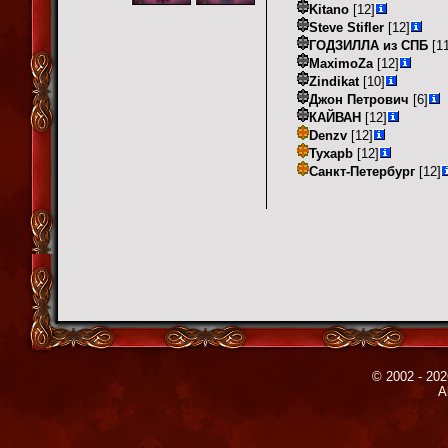
Kitano
[12]
Steve Stifler
[12]
ГОДЗИЛЛА из СПБ
[11
MaximoZa
[12]
Zindikat
[10]
Джон Петрович
[6]
КАЙВАН
[12]
Denzv
[12]
Tyxapb
[12]
Санкт-Петербург
[12]
© 2002 - 202
A