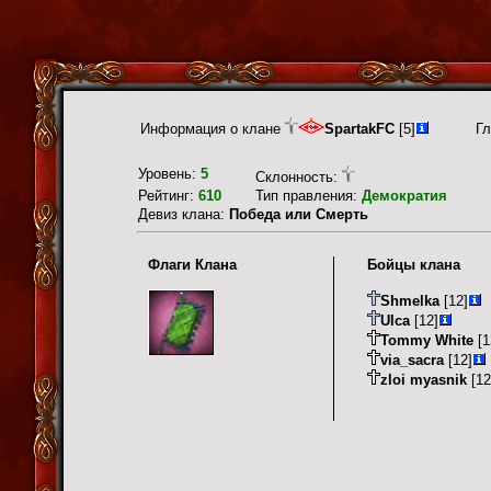
Информация о клане
SpartakFC
[5]
Гл
Уровень:
5
Склонность:
Рейтинг:
610
Тип правления:
Демократия
Девиз клана:
Победа или Смерть
Флаги Клана
Бойцы клана
Shmelka
[12]
Ulca
[12]
Tommy White
[1
via_sacra
[12]
zloi myasnik
[12