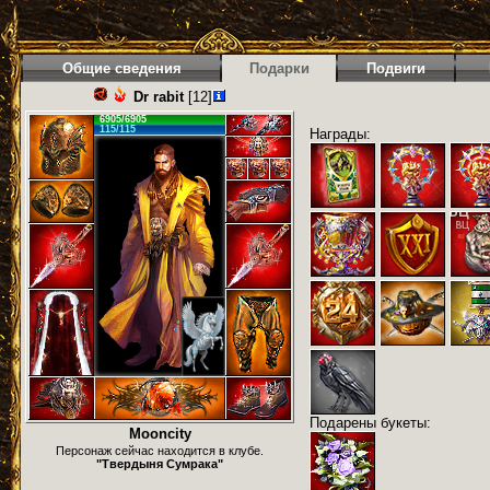
Общие сведения
Подарки
Подвиги
Dr rabit
[12]
6905/6905
115/115
Награды:
Подарены букеты:
Mooncity
Персонаж сейчас находится в клубе.
"Твердыня Сумрака"