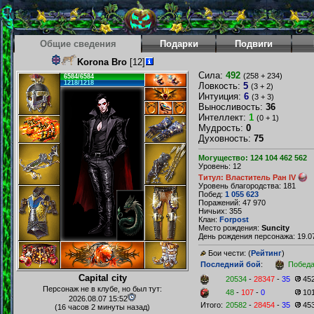
Общие сведения
Подарки
Подвиги
Korona Bro
[12]
Сила:
492
(258 + 234)
6584/6584
1218/1218
Ловкость:
5
(3 + 2)
Интуиция:
6
(3 + 3)
Выносливость:
36
Интеллект:
1
(0 + 1)
Мудрость:
0
Духовность:
75
Могущество: 124 104 462 562
Уровень: 12
Титул: Властитель Ран IV
Уровень благородства: 181
Побед:
1 055 623
Поражений: 47 970
Ничьих: 355
Клан:
Forpost
Место рождения:
Suncity
День рождения персонажа: 19.07
Бои чести: (
Рейтинг
)
Последний бой
:
Побед
Capital city
20534
-
28347
-
35
45
Персонаж не в клубе, но был тут:
48
-
107
-
0
10
2026.08.07 15:52
Итого:
20582
-
28454
-
35
45
(16 часов 2 минуты назад)