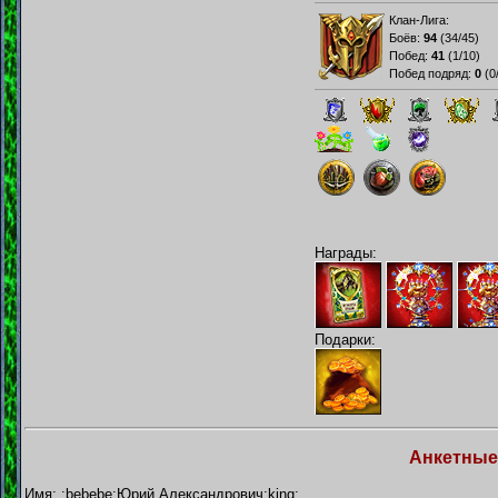
Клан-Лига:
Боёв:
94
(
34/45
)
Побед:
41
(
1/10
)
Побед подряд:
0
(
0
Награды:
Подарки:
Анкетные
Имя: :bebebe:Юрий Александрович:king: