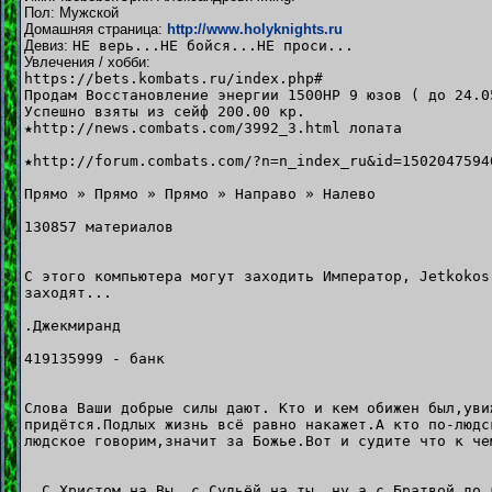
Пол: Мужской
Домашняя страница:
http://www.holyknights.ru
Девиз:
НЕ верь...НЕ бойся...НЕ проси...
Увлечения / хобби:
https://bets.kombats.ru/index.php#
Продам Восстановление энергии 1500HP 9 юзов ( до 24.0
Успешно взяты из сейф 200.00 кр.
★http://news.combats.com/3992_3.html лопата
★http://forum.combats.com/?n=n_index_ru&id=1502047594
Прямо » Прямо » Прямо » Направо » Налево
130857 материалов
С этого компьютера могут заходить Император, Jetkokos
заходят...
.Джекмиранд
419135999 - банк
Слова Ваши добрые силы дают. Кто и кем обижен был,уви
придётся.Подлых жизнь всё равно накажет.А кто по-людс
людское говорим,значит за Божье.Вот и судите что к че
..С Христом на Вы, с Судьёй на ты, ну а с Братвой до 