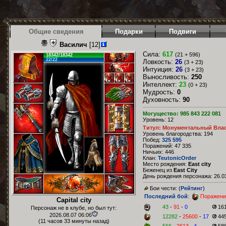
Общие сведения
Подарки
Подвиги
Василич
[12]
Сила:
617
(21 + 596)
18342/18342
22/22
Ловкость:
26
(3 + 23)
Интуиция:
26
(3 + 23)
Выносливость:
250
Интеллект:
23
(0 + 23)
Мудрость:
0
Духовность:
90
Могущество: 985 843 222 081
Уровень: 12
Титул: Монументальный Вла
Уровень благородства: 194
Побед:
325 595
Поражений: 47 335
Ничьих: 446
Клан:
TeutonicOrder
Место рождения:
East city
Беженец из
East City
День рождения персонажа: 26.03
Бои чести: (
Рейтинг
)
Последний бой
:
Поражени
Capital city
43
-
91
-
0
16
Персонаж не в клубе, но был тут:
2026.08.07 06:06
12282
-
25600
-
17
44
(11 часов 33 минуты назад)