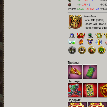
566
-
2613
-
4
58
48
-
178
-
1
33
Итого:
12939
-
28482
-
22
50
Клан-Лига:
Боёв:
898
(
58/60
)
Побед:
538
(
18/20
)
Побед подряд:
0
(
0
Трофеи:
Награды:
Подарки: