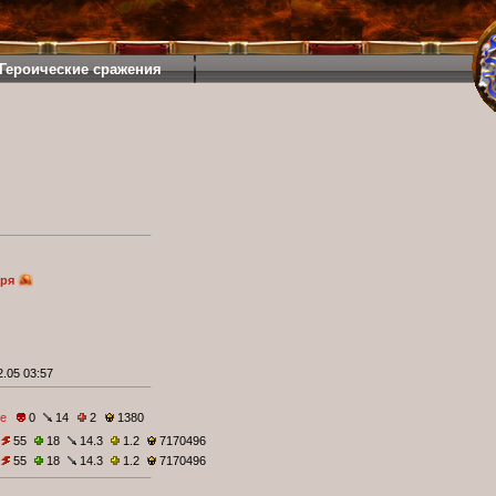
Героические сражения
аря
.05 03:57
е
0
14
2
1380
55
18
14.3
1.2
7170496
55
18
14.3
1.2
7170496