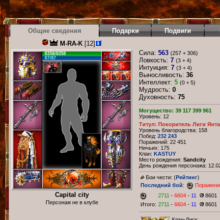
Общие сведения
Подарки
Подвиги
M-RA-K
[12]
Сила:
563
(257 + 306)
8358/8358
87/87
Ловкость:
7
(3 + 4)
Интуиция:
7
(3 + 4)
Выносливость:
36
Интеллект:
5
(0 + 5)
Мудрость:
0
Духовность:
75
Могущество: 39 117 399 961
Уровень: 12
Титул: Покоритель Лиги Янт
Уровень благородства: 158
Побед:
232 243
Поражений: 22 451
Ничьих: 175
Клан:
KASTUY
Место рождения:
Sandcity
День рождения персонажа: 12.02
Бои чести: (
Рейтинг
)
Последний бой
:
Поражени
Capital city
2711
-
6604
-
11
8601
Персонаж не в клубе
Итого:
2711
-
6604
-
11
8601
Клан-Лига: