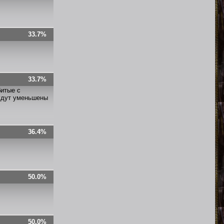
33.7%
33.7%
битые с
будут уменьшены
36.4%
50.0%
50.0%