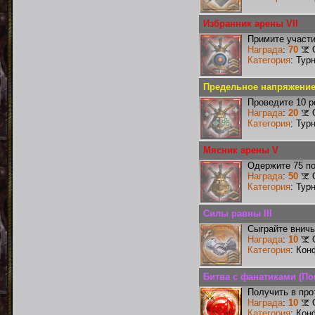
Избранник арены VII
Примите участи
Награда
:
70
Категория
: Тур
Предельное напряжение 
Проведите 10 р
Награда
:
20
Категория
: Тур
Мясник арены V
Одержите 75 по
Награда
:
50
Категория
: Тур
Силы равны III
Сыграйте вничь
Награда
:
10
Категория
: Кон
Битва с фанатиками (По
Получить в про
Награда
:
10
Категория
: Кон