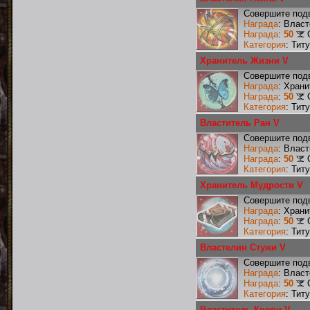
Совершите подв
Награда
: Влас
Награда
:
50
Категория
: Тит
Хранитель Жизни V
Совершите подв
Награда
: Хран
Награда
:
50
Категория
: Тит
Властитель Ран V
Совершите подв
Награда
: Влас
Награда
:
50
Категория
: Тит
Хранитель Мудрости V
Совершите подв
Награда
: Хран
Награда
:
50
Категория
: Тит
Властелин Стужи V
Совершите подв
Награда
: Влас
Награда
:
50
Категория
: Тит
Властитель Крови V