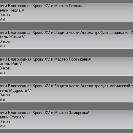
иги Благородная Кровь XV и Мастер Розжига!
телин Пекла V
Очков
улы
иги Благородная Кровь XV и Защита чести Ангела требует выживания X
итель Жизни V
Очков
улы
иги Благородная Кровь XV и Мастер Протыкания!
титель Ран V
Очков
улы
иги Благородная Кровь XV и Защита чести Ангела требует магической э
итель Мудрости V
Очков
улы
иги Благородная Кровь XV и Мастер Заморозки!
телин Стужи V
Очков
улы