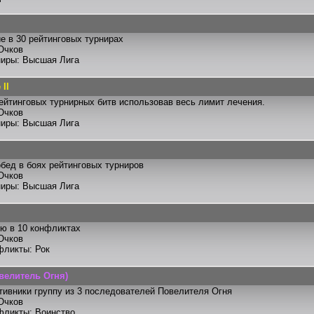
е в 30 рейтинговых турнирах
Очков
ниры: Высшая Лига
II
ейтинговых турнирных битв использовав весь лимит лечения.
Очков
ниры: Высшая Лига
бед в боях рейтинговых турниров
Очков
ниры: Высшая Лига
ю в 10 конфликтах
Очков
фликты: Рок
велитель Огня)
тивники группу из 3 последователей Повелителя Огня
Очков
фликты: Воинство