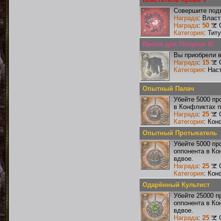
Совершите подв
Награда
: Влас
Награда
:
50
Категория
: Тит
Время для Покупок III
Вы приобрели в
Награда
:
15
Категория
: Нас
Опытный Палач
Убейте 5000 пр
в Конфликтах п
Награда
:
25
Категория
: Кон
Опытный Протыкатель
Убейте 5000 пр
оппонента в Ко
вдвое.
Награда
:
25
Категория
: Кон
Одарённый Культист
Убейте 25000 п
оппонента в Ко
вдвое.
Награда
:
25