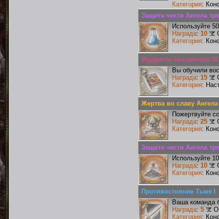
Категория
: Кон
Защита чести Ангела тр
Используйте 50
Награда
:
10
Категория
: Кон
Мудрость Наставника III
Вы обучили вос
Награда
:
15
Категория
: Нас
Жертва во славу Ангела
Пожертвуйте со
Награда
:
25
Категория
: Кон
Защита чести Ангела тр
Используйте 10
Награда
:
10
Категория
: Кон
Противостояние Тьме I
Ваша команда б
Награда
:
5
О
Категория
: Кон