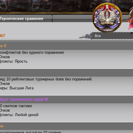
Героические сражения
Р
067
и X
конфликтов без единого поражения
Очков
фликты: Ярость
яд 10 рейтинговых турнирных боёв без поражений.
Очков
ниры: Высшая Лига
бует тактических идей III
0 свитков тактики
Очков
фликты: Любой ценой
ик
оспитанников достигли 10 уровня.