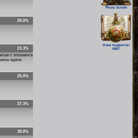
Photo Scrolls
20.0%
Очки подвигов:
23.3%
6067
итые с оппонента
ьшены вдвое.
25.0%
27.3%
30.0%