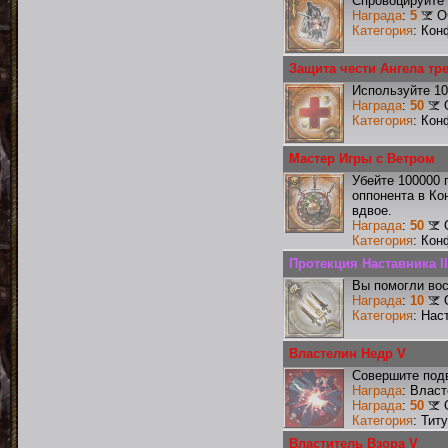
Спровоцируйте 
Награда
:
5
О
Категория
: Кон
Защита чести Ангела тр
Используйте 10
Награда
:
50
Категория
: Кон
Мастер Игры с Ветром
Убейте 100000 
оппонента в Ко
вдвое.
Награда
:
50
Категория
: Кон
Протекция Наставника II
Вы помогли вос
Награда
:
10
Категория
: Нас
Властелин Недр V
Совершите подв
Награда
: Влас
Награда
:
50
Категория
: Тит
Властитель Взора V