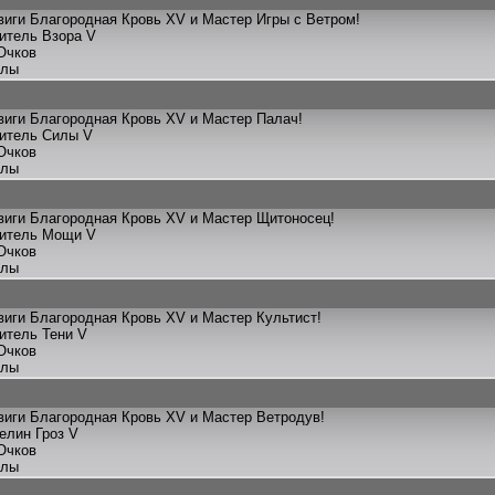
иги Благородная Кровь XV и Мастер Игры с Ветром!
титель Взора V
Очков
улы
иги Благородная Кровь XV и Мастер Палач!
титель Силы V
Очков
улы
виги Благородная Кровь XV и Мастер Щитоносец!
титель Мощи V
Очков
улы
иги Благородная Кровь XV и Мастер Культист!
титель Тени V
Очков
улы
иги Благородная Кровь XV и Мастер Ветродув!
елин Гроз V
Очков
улы