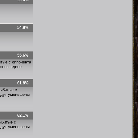
54.9%
55.6%
итые с оппонента
ьшены вдвое.
61.8%
выбитые с
будут уменьшены
62.1%
ыбитые с
будут уменьшены