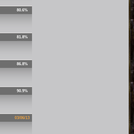
80.6%
81.8%
86.8%
90.9%
03/06/13