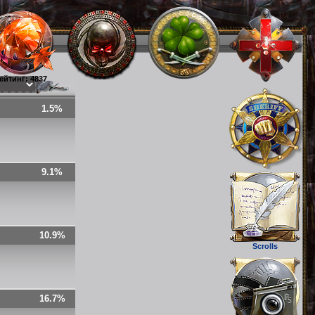
ейтинг: 4837
1.5%
9.1%
10.9%
Scrolls
16.7%