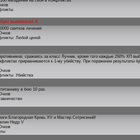
100 нападений на себя в Конфликтах.
чков
фликты
ебует выживания X
0000 свитков лечения
Очков
фликты: Любой ценой
противников, сражаясь за класс Лучник, кроме того каждые 250% ХП вы
нфликтах приравниваются к 1-му убийству. При поражении результаты 
Очков
фликты: Убийства
питаннику в бою 10 раз.
Очков
тавничество
иги Благородная Кровь XV и Мастер Сотрясений!
телин Недр V
Очков
улы