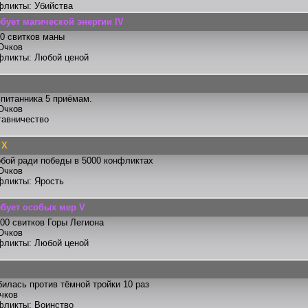
фликты: Убийства
ебует магической энергии IV
0 свитков маны
Очков
фликты: Любой ценой
питанника 5 приёмам.
Очков
тавничество
 X
бой ради победы в 5000 конфликтах
Очков
фликты: Ярость
ебует особых мер V
00 свитков Горы Легиона
Очков
фликты: Любой ценой
илась против тёмной тройки 10 раз
чков
фликты: Воинство