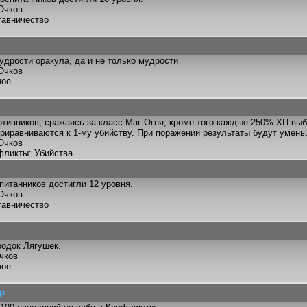
Очков
тавничество
дрости оракула, да и не только мудрости
Очков
ное
отивников, сражаясь за класс Маг Огня, кроме того каждые 250% ХП выб
риравниваются к 1-му убийству. При поражении результаты будут умен
Очков
фликты: Убийства
питанников достигли 12 уровня.
Очков
тавничество
одок Лягушек.
чков
ное
р