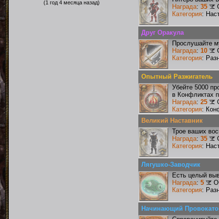
(1 год 4 месяца назад)
Награда
:
35
Категория
: Нас
Друг Оракула
Прослушайте му
Награда
:
10
Категория
: Раз
Опытный Разжигатель
Убейте 5000 пр
в Конфликтах п
Награда
:
25
Категория
: Кон
Великий Наставник
Трое ваших вос
Награда
:
35
Категория
: Нас
Лягушко-Заводчик
Есть целый выв
Награда
:
5
О
Категория
: Раз
Начинающий Провокато