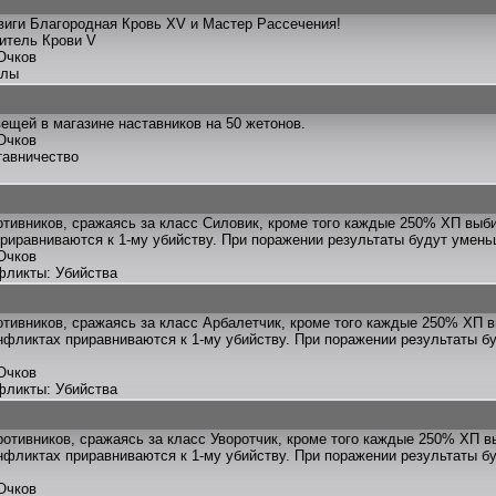
иги Благородная Кровь XV и Мастер Рассечения!
титель Крови V
Очков
улы
ещей в магазине наставников на 50 жетонов.
Очков
тавничество
отивников, сражаясь за класс Силовик, кроме того каждые 250% ХП выб
риравниваются к 1-му убийству. При поражении результаты будут умен
Очков
фликты: Убийства
отивников, сражаясь за класс Арбалетчик, кроме того каждые 250% ХП 
нфликтах приравниваются к 1-му убийству. При поражении результаты 
Очков
фликты: Убийства
ротивников, сражаясь за класс Уворотчик, кроме того каждые 250% ХП в
нфликтах приравниваются к 1-му убийству. При поражении результаты 
Очков