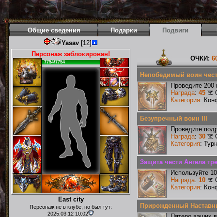
Общие сведения
Подарки
Подвиги
Yasav
[12]
Персонаж заблокирован!
ОЧКИ:
6
7754/7754
Непобедимый воин чест
Проведите 200 
Награда
:
45
Категория
: Кон
Безупречный воин III
Проведите подр
Награда
:
30
Категория
: Тур
Защита чести Ангела тре
Используйте 10
Награда
:
10
Категория
: Кон
East city
Прирожденный Наставн
Персонаж не в клубе, но был тут:
2025.03.12 10:02
Пятеро ваших в