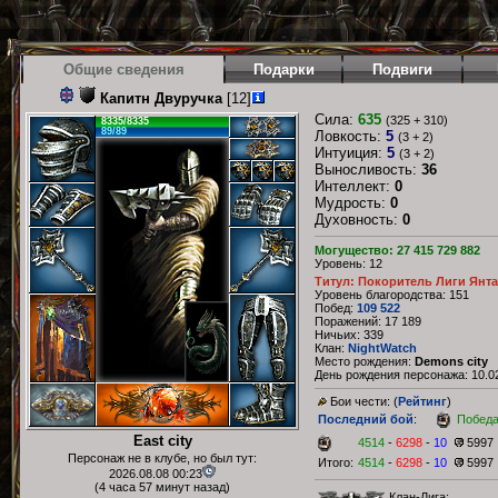
Общие сведения
Подарки
Подвиги
Капитн Двуручка
[12]
Сила:
635
(325 + 310)
8335/8335
89/89
Ловкость:
5
(3 + 2)
Интуиция:
5
(3 + 2)
Выносливость:
36
Интеллект:
0
Мудрость:
0
Духовность:
0
Могущество: 27 415 729 882
Уровень: 12
Титул: Покоритель Лиги Янт
Уровень благородства: 151
Побед:
109 522
Поражений: 17 189
Ничьих: 339
Клан:
NightWatch
Место рождения:
Demons city
День рождения персонажа: 10.02
Бои чести: (
Рейтинг
)
Последний бой
:
Побед
East city
4514
-
6298
-
10
5997
Персонаж не в клубе, но был тут:
Итого:
4514
-
6298
-
10
5997
2026.08.08 00:23
(4 часа 57 минут назад)
Клан-Лига: