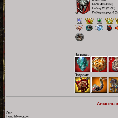
Боёв:
49
(
49/60
)
Побед:
28
(
28/30
)
Побед подряд:
0
(
0
Награды:
Подарки:
Анкетные
Имя: ..
Пол: Мужской