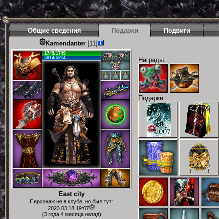
Общие сведения
Подарки
Подвиги
Kamendanter
[11]
1749/1749
5914/5914
Награды:
Подарки:
East city
Персонаж не в клубе, но был тут:
2023.03.18 19:07
(3 года 4 месяца назад)