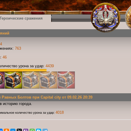
Героические сражения
еяний
4
ажениях:
763
и:
46
личество урона за удар:
4439
авных Болтов при Capital city от 09.02.26 20:39
в историю города.
4018
имальное количество урона за удар: