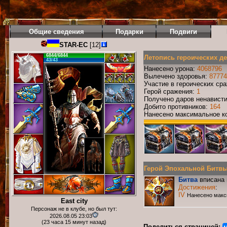
Общие сведения
Подарки
Подвиги
STAR-EC
[12]
6844/6844
Летопись героических д
43/43
Нанесено урона:
4068796
Вылечено здоровья:
87774
Участие в героических ср
Герой сражения:
1
Получено даров ненавист
Добито противников:
164
Нанесено максимальное ко
Герой Эпохальной Битвы Р
Битва
вписана 
Достижения
:
IV
Нанесено макс
East city
Персонаж не в клубе, но был тут:
2026.08.05 23:03
(23 часа 15 минут назад)
Поделиться страницей: