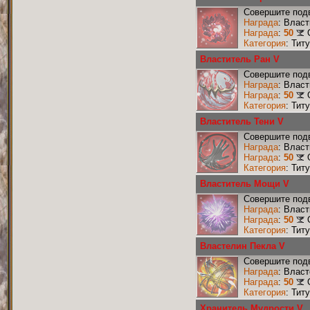
Совершите подв
Награда
: Влас
Награда
:
50
Категория
: Тит
Властитель Ран V
Совершите подв
Награда
: Влас
Награда
:
50
Категория
: Тит
Властитель Тени V
Совершите подв
Награда
: Влас
Награда
:
50
Категория
: Тит
Властитель Мощи V
Совершите под
Награда
: Влас
Награда
:
50
Категория
: Тит
Властелин Пекла V
Совершите подв
Награда
: Влас
Награда
:
50
Категория
: Тит
Хранитель Мудрости V