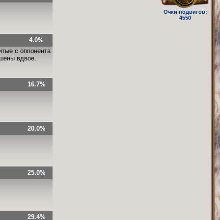
Очки подвигов:
4550
4.0%
итые с оппонента
ьшены вдвое.
16.7%
20.0%
25.0%
29.4%