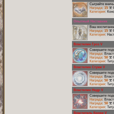
Сыграйте вничь
Награда
:
15
Категория
: Кон
Опытный Наставник
Ваш воспитанни
Награда
:
15
Категория
: Нас
Властелин Гроз V
Совершите подв
Награда
: Власт
Награда
:
50
Категория
: Тит
Властелин Стужи V
Совершите подв
Награда
: Влас
Награда
:
50
Категория
: Тит
Властелин Недр V
Совершите подв
Награда
: Влас
Награда
:
50
Категория
: Тит
Властитель Крови V