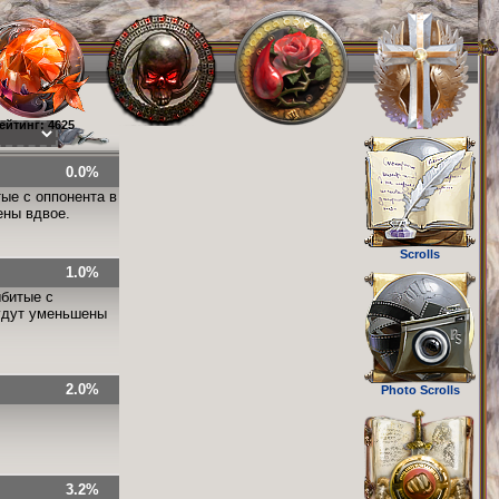
ейтинг: 4625
0.0%
ые с оппонента в
ены вдвое.
Scrolls
1.0%
ыбитые с
будут уменьшены
2.0%
Photo Scrolls
3.2%