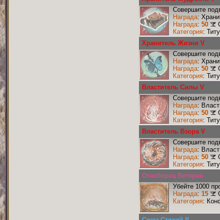
Совершите подв
Награда
: Хран
Награда
:
50
Категория
: Тит
Хранитель Жизни V
Совершите подв
Награда
: Хран
Награда
:
50
Категория
: Тит
Властитель Силы V
Совершите подв
Награда
: Влас
Награда
:
50
Категория
: Тит
Властитель Взора V
Совершите подв
Награда
: Влас
Награда
:
50
Категория
: Тит
Огнеборец Ветеран
Убейте 1000 пр
Награда
:
15
Категория
: Кон
Союз Стихий II