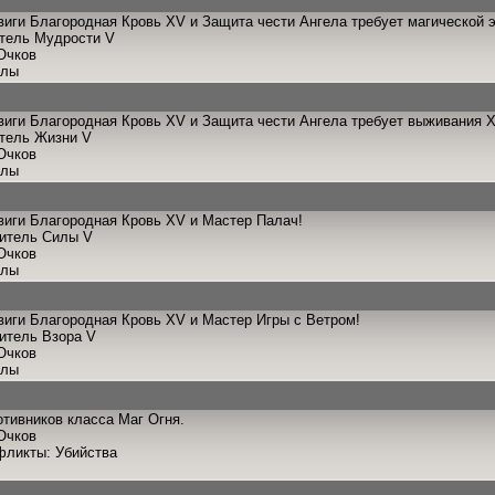
иги Благородная Кровь XV и Защита чести Ангела требует магической э
итель Мудрости V
Очков
улы
иги Благородная Кровь XV и Защита чести Ангела требует выживания X
итель Жизни V
Очков
улы
иги Благородная Кровь XV и Мастер Палач!
титель Силы V
Очков
улы
иги Благородная Кровь XV и Мастер Игры с Ветром!
титель Взора V
Очков
улы
отивников класса Маг Огня.
Очков
фликты: Убийства