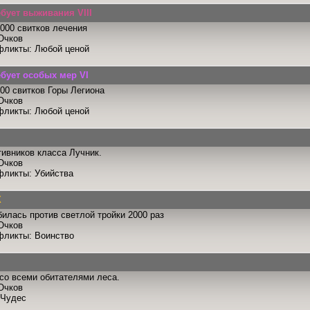
ебует выживания VIII
000 свитков лечения
Очков
фликты: Любой ценой
ебует особых мер VI
00 свитков Горы Легиона
Очков
фликты: Любой ценой
тивников класса Лучник.
Очков
фликты: Убийства
X
илась против светлой тройки 2000 раз
Очков
фликты: Воинство
со всеми обитателями леса.
Очков
 Чудес