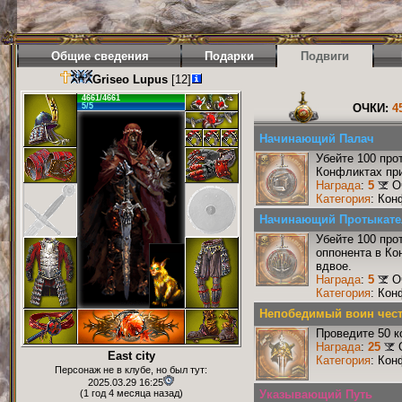
Общие сведения
Подарки
Подвиги
Griseo Lupus
[12]
4661/4661
5/5
ОЧКИ:
4
Начинающий Палач
Убейте 100 про
Конфликтах при
Награда
:
5
О
Категория
: Кон
Начинающий Протыкате
Убейте 100 про
оппонента в Ко
вдвое.
Награда
:
5
О
Категория
: Кон
Непобедимый воин чест
Проведите 50 к
Награда
:
25
East city
Категория
: Кон
Персонаж не в клубе, но был тут:
2025.03.29 16:25
(1 год 4 месяца назад)
Указывающий Путь