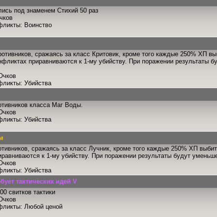
лись под знаменем Стихий 50 раз
чков
фликты: Воинство
ротивников, сражаясь за класс Критовик, кроме того каждые 250% ХП вы
нфликтах приравниваются к 1-му убийству. При поражении результаты 
Очков
фликты: Убийства
отивников класса Маг Воды.
Очков
фликты: Убийства
м
отивников, сражаясь за класс Лучник, кроме того каждые 250% ХП выбит
равниваются к 1-му убийству. При поражении результаты будут уменьш
Очков
фликты: Убийства
бует тактических идей V
00 свитков тактики
Очков
фликты: Любой ценой