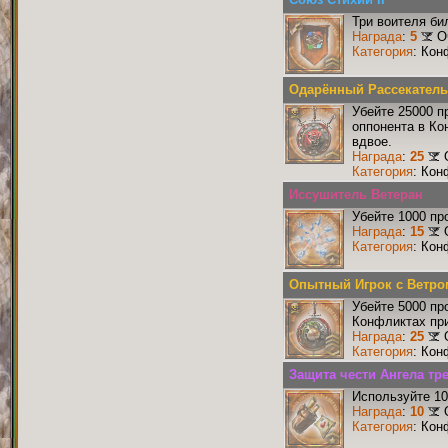
Три воителя би
Награда
:
5
О
Категория
: Кон
Одарённый Рассекатель
Убейте 25000 п
оппонента в Ко
вдвое.
Награда
:
25
Категория
: Кон
Иссушитель Ветеран
Убейте 1000 пр
Награда
:
15
Категория
: Кон
Опытный Игрок с Ветро
Убейте 5000 пр
Конфликтах при
Награда
:
25
Категория
: Кон
Защита чести Ангела тре
Используйте 10
Награда
:
10
Категория
: Кон