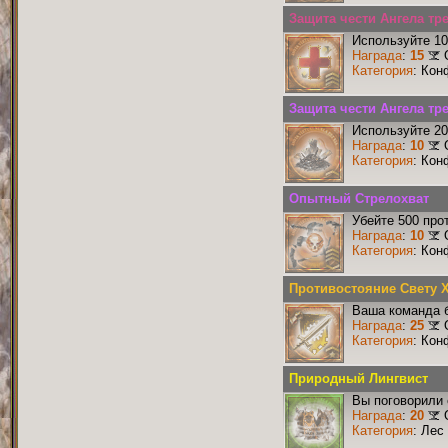
Защита чести Ангела тр
Используйте 10
Награда
:
15
Категория
: Кон
Защита чести Ангела тр
Используйте 20
Награда
:
10
Категория
: Кон
Опытный Стрелохват
Убейте 500 про
Награда
:
10
Категория
: Кон
Противостояние Свету 
Ваша команда б
Награда
:
25
Категория
: Кон
Природный Лингвист
Вы поговорили 
Награда
:
20
Категория
: Лес