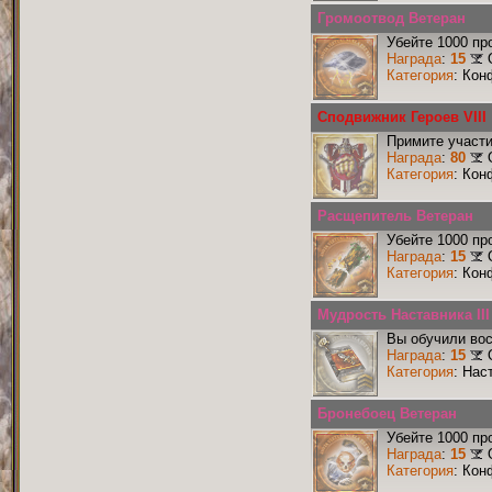
Громоотвод Ветеран
Убейте 1000 пр
Награда
:
15
Категория
: Кон
Сподвижник Героев VIII
Примите участи
Награда
:
80
Категория
: Кон
Расщепитель Ветеран
Убейте 1000 пр
Награда
:
15
Категория
: Кон
Мудрость Наставника III
Вы обучили вос
Награда
:
15
Категория
: Нас
Бронебоец Ветеран
Убейте 1000 пр
Награда
:
15
Категория
: Кон