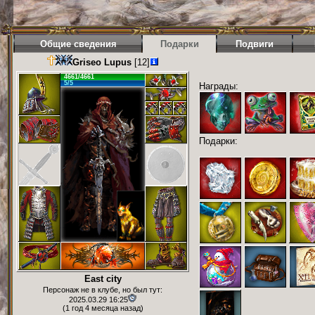
Общие сведения
Подарки
Подвиги
Griseo Lupus
[12]
4661/4661
5/5
Награды:
Подарки:
East city
Персонаж не в клубе, но был тут:
2025.03.29 16:25
(1 год 4 месяца назад)