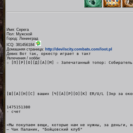
Имя: Серега
Пол: Мужской
Город: Ленинград
ICQ: 381456184
Домашняя страница:
http://devilscity.combats.com/loot.pl
Девиз:
Вот так, оркестр играет в такт
Увлечения / хобби:
☆ [П][Р][О][Д][А][М] ☆ Запечатанный топор: Собиратель
[Ш][А][Н][С] ваших [Ч][А][Р][О][К] ER/U/L [3кр за око
1475151380
- счет
«Мы покупаем вещи, которые нам не нужны, за деньги, к
— Чак Паланик, "Бойцовский клуб"