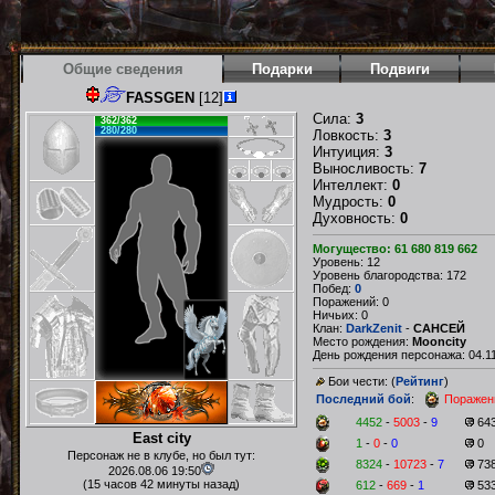
Общие сведения
Подарки
Подвиги
FASSGEN
[12]
Сила:
3
362/362
280/280
Ловкость:
3
Интуиция:
3
Выносливость:
7
Интеллект:
0
Мудрость:
0
Духовность:
0
Могущество: 61 680 819 662
Уровень: 12
Уровень благородства: 172
Побед:
0
Поражений: 0
Ничьих: 0
Клан:
DarkZenit
-
САНСЕЙ
Место рождения:
Mooncity
День рождения персонажа: 04.11
Бои чести: (
Рейтинг
)
Последний бой
:
Поражен
4452
-
5003
-
9
64
East city
1
-
0
-
0
0
Персонаж не в клубе, но был тут:
8324
-
10723
-
7
73
2026.08.06 19:50
(15 часов 42 минуты назад)
612
-
669
-
1
53