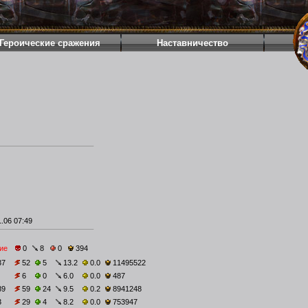
Героические сражения
Наставничество
.06 07:49
ие
0
8
0
394
37
52
5
13.2
0.0
11495522
6
0
6.0
0.0
487
89
59
24
9.5
0.2
8941248
3
29
4
8.2
0.0
753947