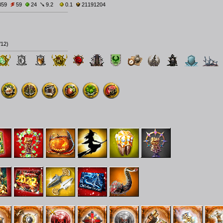
359
59
24
9.2
0.1
21191204
/12
)