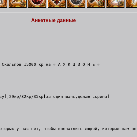
Анкетные данные
 Скальпов 15000 кр на ☆ А У К Ц И О Н Е ☆
ву],29кр/32кр/35кр[за один шанс,делаю скрины]
оторых у нас нет, чтобы впечатлить людей, которые нам не