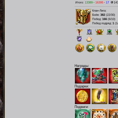
Итого:
13389
-
16395
-
17
14
Клан-Лига:
Боёв:
382
(
22/30
)
Побед:
166
(
6/10
)
Побед подряд:
1
(
1
Награды:
Подарки:
Подвиги: