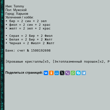
Имя: Tommy
Пол: Мужской
Город: Харьков
Увлечения / хобби:
• бир = 2 син + 2 зел
• фиол = 2 син + 2 крас
• желт = 2 зел + 2 крас
• Серая = 2 Бир + 2 Фиол
• Белая = 2 Бир + 2 Желт
• Черная = 2 Фиол+ 2 Желт
Банк: счет № 1500192698
[Кровавые кристаллы]x5, [Эктоплазменный порошок]x2, Р
Поделиться страницей: