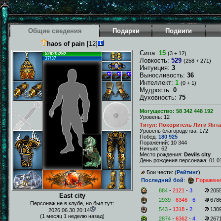
Общие сведения
Подарки
Подвиги
haos of pain
[12]
Сила:
15
(3 + 12)
5292/5292
37/37
Ловкость:
529
(258 + 271)
Интуиция:
3
Выносливость:
36
Интеллект:
1
(0 + 1)
Мудрость:
0
Духовность:
75
Могущество: 58 342 448 192
Уровень: 12
Титул: Покоритель Лиги Янт
Уровень благородства: 172
Побед:
180 925
Поражений: 10 344
Ничьих: 62
Место рождения:
Devils city
День рождения персонажа: 01.01
Бои чести: (
Рейтинг
)
Последний бой
:
Поражени
884
-
2121
-
3
205
East city
2939
-
6346
-
6
678
Персонаж не в клубе, но был тут:
543
-
1318
-
2
130
2026.06.30 20:14
(1 месяц 1 неделю назад)
2874
-
6362
-
4
267