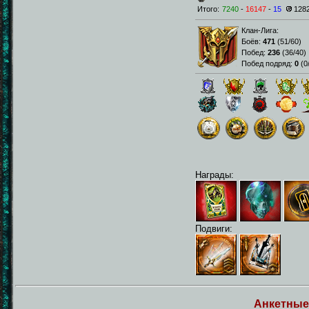
Итого:
7240
-
16147
-
15
128
Клан-Лига:
Боёв:
471
(
51/60
)
Побед:
236
(
36/40
)
Побед подряд:
0
(
0
Награды:
Подвиги:
Анкетные