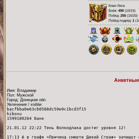
Клан-Лига:
Боёв:
490
(
10/15
)
Побед:
256
(
16/20
)
Побед подряд:
1
(
1
Анкетные
Имя: Владимир
Пол: Мужской
Город: Донецкая обл.
Увлечения / хобби:
bacfbba0e63cb0588dc59e9c1bcd3f15
kiboxu
1599180264 Банк
21.01.12 22:22 Тень Волкодлака достиг уровня 12!
17:13 А в графе «Причина смерти Дикий Страж» запишут 