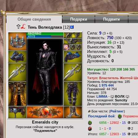
Общие сведения
Подарки
Подвиги
Тень Волкодлака
[12]
Сила:
9
(3 + 6)
6842/6842
47/72
Ловкость:
750
(330 + 420)
Интуиция:
16
(3 + 13)
Выносливость:
31
Интеллект:
5
(0 + 5)
Мудрость:
0
Духовность:
0
Могущество: 120 208 166 305
Уровень: 12
Титул: Властитель Желтой Ш
Уровень благородства: 185
Побед:
1 975 444
Поражений: 44 754
Ничьих: 378
Клан:
LIMMA
- 🐺
ВОЛК
🐺
Место рождения:
Suncity
День рождения персонажа: 15.04
Бои чести: (
Рейтинг
)
Последний бой
:
Поражен
Emeralds city
6856
-
12902
-
15
183
Персонаж сейчас находится в клубе.
1
-
1
-
0
2
"Подземелье"
Итого:
6857
-
12903
-
15
183