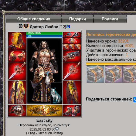
Общие сведения
Подарки
Подвиги
Доктор Любви
[12]
3975/3975
Летопись героических д
6/6
Нанесено урона:
33201
Вылечено здоровья:
6021
Участие в героических ср
Добито противников:
1
Нанесено максимальное ко
Поделиться страницей:
East city
Персонаж не в клубе, но был тут:
2025.01.02 03:50
(1 год 7 месяцев назад)