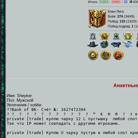
Итого:
21052
-
29981
-
32
43
Клан-Лига:
Боёв:
274
(
34/45
)
Побед:
133
(
13/20
)
Побед подряд:
1
(
1
Анкетные
Имя: Sheyker
Пол: Мужской
Увлечения / хобби:
??Bank of BK- Счёт №: 1627472394
? ? ? ? ? ? ? ? ? ? ? ? ™ € © ® ? † 
private [trade] куплю чарку 12 L пустышку любой слот
Так что ІР может совпадать с другими игроками.
private [trade] Куплю U чарку пустую в любой слот кро