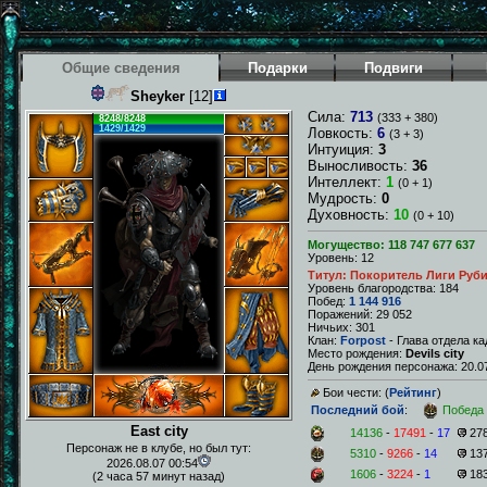
Общие сведения
Подарки
Подвиги
Sheyker
[12]
Сила:
713
(333 + 380)
8248/8248
1429/1429
Ловкость:
6
(3 + 3)
Интуиция:
3
Выносливость:
36
Интеллект:
1
(0 + 1)
Мудрость:
0
Духовность:
10
(0 + 10)
Могущество: 118 747 677 637
Уровень: 12
Титул: Покоритель Лиги Руб
Уровень благородства: 184
Побед:
1 144 916
Поражений: 29 052
Ничьих: 301
Клан:
Forpost
- Глава отдела к
Место рождения:
Devils city
День рождения персонажа: 20.07
Бои чести: (
Рейтинг
)
Последний бой
:
Победа
East city
14136
-
17491
-
17
27
Персонаж не в клубе, но был тут:
5310
-
9266
-
14
13
2026.08.07 00:54
1606
-
3224
-
1
18
(2 часа 57 минут назад)