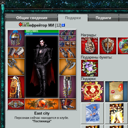
Общие сведения
Подарки
Подвиги
ефрейтор МИ
[12]
8801/8801
30/30
Награды:
Подарены букеты:
Подарки:
East city
Персонаж сейчас находится в клубе.
"Гостиница"