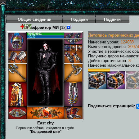
Общие сведения
Подарки
Подвиги
ефрейтор МИ
[12]
9601/9601
Летопись героических д
30/30
Нанесено урона:
124038
Вылечено здоровья:
30974
Участие в героических ср
Получено даров ненавист
Добито противников:
8
Нанесено максимальное ко
Поделиться страницей:
East city
Персонаж сейчас находится в клубе.
"Колдовской мир"