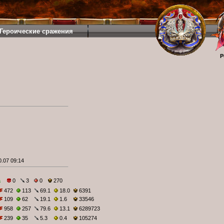
Героические сражения
Р
.07 09:14
а
0
3
0
270
472
113
69.1
18.0
6391
109
62
19.1
1.6
33546
958
257
79.6
13.1
6289723
239
35
5.3
0.4
105274