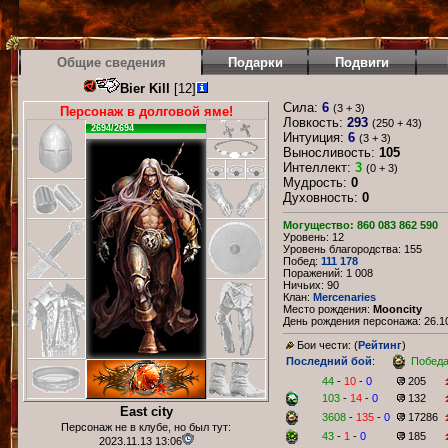
Общие сведения
Подарки
Подвиги
Bier Kill
[12]
Сила:
6
(3 + 3)
Персонаж в долговой яме!
Ловкость:
293
(250 + 43)
2694/2694
Интуиция:
6
(3 + 3)
Выносливость:
105
Интеллект:
3
(0 + 3)
Мудрость:
0
Духовность:
0
Могущество: 860 083 862 590
Уровень: 12
Уровень благородства: 155
Побед:
111 178
Поражений: 1 008
Ничьих: 90
Клан:
Mercenaries
Место рождения:
Mooncity
День рождения персонажа: 26.10
Бои чести: (
Рейтинг
)
Последний бой
:
Побед
44
-
10
-
0
205
103
-
14
-
0
132
East city
3608
-
135
-
0
17286
Персонаж не в клубе, но был тут:
43
-
1
-
0
185
2023.11.13 13:06