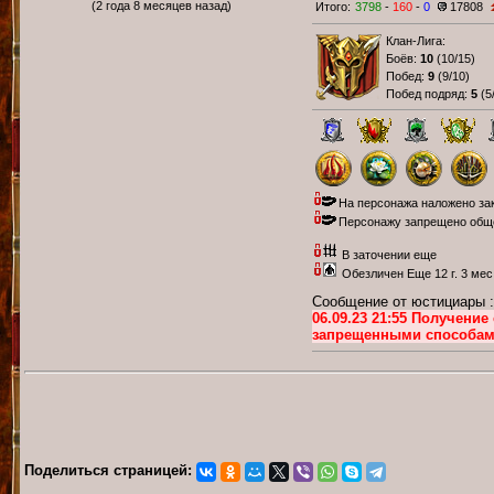
(2 года 8 месяцев назад)
Итого:
3798
-
160
-
0
17808
Клан-Лига:
Боёв:
10
(
10/15
)
Побед:
9
(
9/10
)
Побед подряд:
5
(
5
На персонажа наложено зак
Персонажу запрещено общен
В заточении еще
Обезличен Еще 12 г. 3 мес
Сообщение от юстициары :
06.09.23 21:55 Получени
запрещенными способам
Поделиться страницей: