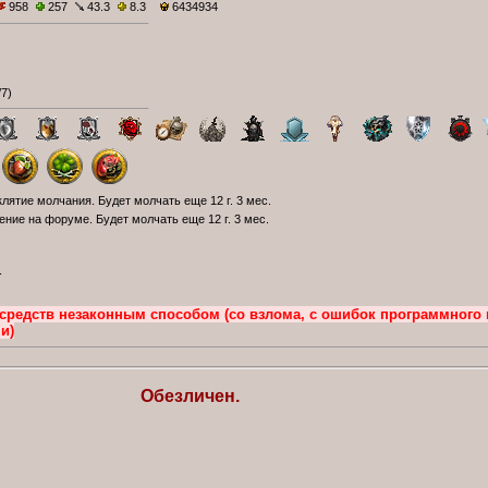
958
257
43.3
8.3
6434934
/7
)
лятие молчания. Будет молчать еще 12 г. 3 мес.
ие на форуме. Будет молчать еще 12 г. 3 мес.
.
е средств незаконным способом (со взлома, с ошибок программного 
и)
Обезличен.