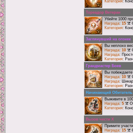
Категория
: Кон
Тореадор Ветеран
Убейте 1000 пр
Награда
:
15
Категория
: Кон
Заглянувший на огонек
Вы неплохо ве
Награда
:
10
Награда
: Прос
Категория
: Раз
Грандмастер Боев
Вы побеждаете 
Награда
:
10
Награда
: Шика
Категория
: Раз
Начинающий Обитатель
Выживите в 10
Награда
:
5
О
Категория
: Кон
Вызов чести X
Примите участи
Награда
:
15