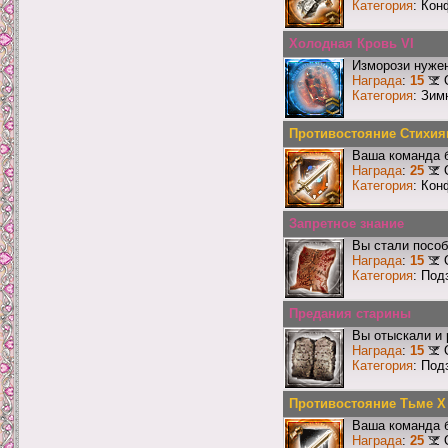
Категория
: Кон
Холодная Кровь VI
Изморози нужен
Награда
:
15
Категория
: Зим
Противостояние Стихия
Ваша команда б
Награда
:
25
Категория
: Кон
Запретное знание
Вы стали пособ
Награда
:
15
Категория
: Под
Предания старины
Вы отыскали и
Награда
:
15
Категория
: Под
Противостояние Тьме X
Ваша команда б
Награда
:
25