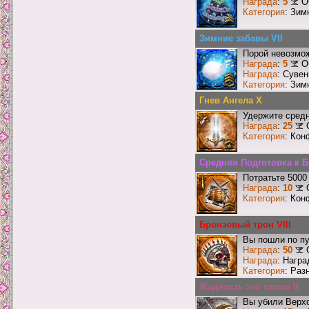
Награда
:
5
О
Категория
: Зим
Зимние забавы VII
Порой невозмож
Награда
:
5
О
Награда
: Сувен
Категория
: Зим
Гнев Ангела X
Удержите средн
Награда
:
25
Категория
: Кон
Средняя Подготовка к 
Потратьте 5000
Награда
:
10
Категория
: Кон
Бронзовый трон VIII
Вы пошли по пу
Награда
:
50
Награда
: Награ
Категория
: Раз
Жадность это плохо II
Вы убили Верхо