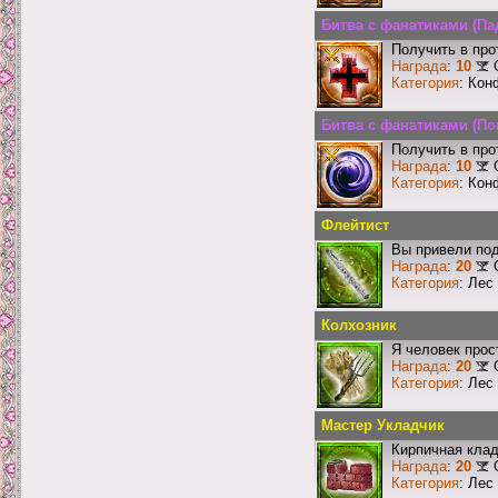
Битва с фанатиками (П
Получить в про
Награда
:
10
Категория
: Кон
Битва с фанатиками (П
Получить в про
Награда
:
10
Категория
: Кон
Флейтист
Вы привели под
Награда
:
20
Категория
: Лес
Колхозник
Я человек прос
Награда
:
20
Категория
: Лес
Мастер Укладчик
Кирпичная клад
Награда
:
20
Категория
: Лес