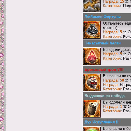
Награда
:
15
Категория
: Под
Любимец Фортуны
Останьтесь еди
мертвы).
Награда
:
5
О
Категория
: Кон
Ненасытный палач
Вы сдали доста
Награда
:
5
О
Категория
: Раз
Бронзовый трон VIII
Вы пошли по пу
Награда
:
50
Награда
: Награ
Категория
: Раз
Выдающаяся победа
Вы одолели де
Награда
:
1
О
Категория
: Раз
Дух Искупления II
Вы спасли в б