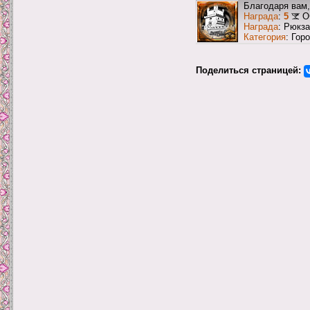
Благодаря вам,
Награда
:
5
О
Награда
: Рюкз
Категория
: Гор
Поделиться страницей: