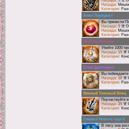
Награда
:
5
О
Награда
: Мешо
Категория
: Раз
Агент Порядка I
Вы принесли Пл
Награда
:
5
О
Награда
: Мешо
Категория
: Раз
Акробат Ветеран
Убейте 1000 пр
Награда
:
15
Категория
: Кон
Стою десятерых
Вы побеждаете 
Награда
:
10
Категория
: Раз
Умелый Уличный Боец
Поучаствуйте в
Награда
:
25
Категория
: Кон
Символ Нового года II
В лесу она рос