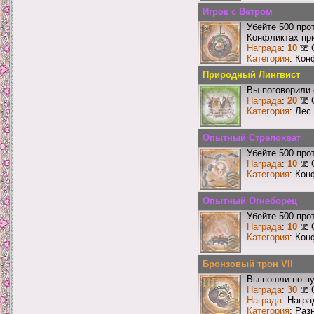
Игрок с Ветром
Убейте 500 про
Конфликтах при
Награда
:
10
Категория
: Кон
Природный Лингвист
Вы поговорили 
Награда
:
20
Категория
: Лес
Опытный Стрелохват
Убейте 500 про
Награда
:
10
Категория
: Кон
Опытный Огнеборец
Убейте 500 про
Награда
:
10
Категория
: Кон
Бронзовый трон VII
Вы пошли по пу
Награда
:
30
Награда
: Награ
Категория
: Раз