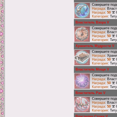
Совершите подв
Награда
: Власт
Награда
:
50
Категория
: Тит
Властитель Взора V
Совершите подв
Награда
: Влас
Награда
:
50
Категория
: Тит
Хранитель Мудрости V
Совершите подв
Награда
: Хран
Награда
:
50
Категория
: Тит
Властитель Мощи V
Совершите под
Награда
: Влас
Награда
:
50
Категория
: Тит
Властитель Ран V
Совершите подв
Награда
: Влас
Награда
:
50
Категория
: Тит
Властелин Стужи V