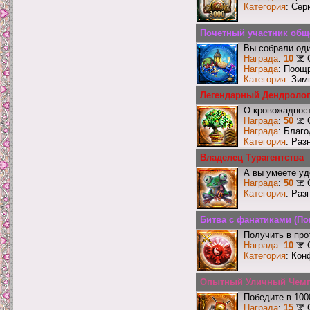
Категория
: Сер
Почетный участник общ
Вы собрали оди
Награда
:
10
Награда
: Поощ
Категория
: Зим
Легендарный Дендролог
О кровожадност
Награда
:
50
Награда
: Благ
Категория
: Раз
Владелец Турагентства
А вы умеете уд
Награда
:
50
Категория
: Раз
Битва с фанатиками (По
Получить в про
Награда
:
10
Категория
: Кон
Опытный Уличный Чем
Победите в 100
Награда
:
15