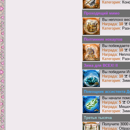
Категория
: Кон
Проходящий мимо
Вы неплохо ве
Награда
:
10
Категория
: Раз
Полтинник нокаутов
Вы побеждаете 
Награда
:
10
Награда
: Непл
Категория
: Раз
Зима для ВСЕХ! II
Вы победили И
Награда
:
10
Категория
: Зим
Помощник ассистента Д
Вы начали пом
Награда
:
5
О
Награда
: Мешо
Категория
: Зим
Третья тысяча
Получите 3000 
Награда
: Образ