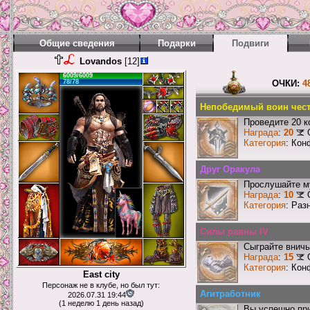
Общие сведения
Подарки
Подвиги
Lovandos
[12]
6009/6009
78/78
ОЧКИ:
4
Непобедимый воин чест
Проведите 20 к
Награда
:
20
Категория
: Кон
Друг Оракула
Прослушайте му
Награда
:
10
Категория
: Раз
Силы равны IV
Сыграйте вничь
Награда
:
15
Категория
: Кон
East city
Персонаж не в клубе, но был тут:
Агитработник
2026.07.31 19:44
(1 неделю 1 день назад)
Вы успешно при