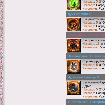
Награда
:
5
О
Награда
: Награ
Категория
: Раз
Дух Изгнания II
Вы уничтожили 
Награда
:
5
О
Награда
: Награ
Категория
: Раз
Командный игрок против
Вы дошли в ко
Награда
:
15
Категория
: Раз
Начинающий Провокато
Спровоцируйте 
Награда
:
5
О
Категория
: Кон
Чудесный кавалер V
Вы истинный дж
Дария.
Награда
:
5
О
Награда
: Поощ
Категория
: Раз
Уничтожитель Пожирате