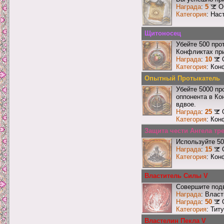
Награда
:
5
О
Категория
: Нас
Щитоносец
Убейте 500 про
Конфликтах при
Награда
:
10
Категория
: Кон
Опытный Протыкатель
Убейте 5000 пр
оппонента в Ко
вдвое.
Награда
:
25
Категория
: Кон
Защита чести Ангела тр
Используйте 50
Награда
:
15
Категория
: Кон
Властитель Силы V
Совершите подв
Награда
: Влас
Награда
:
50
Категория
: Тит
Властелин Пекла V