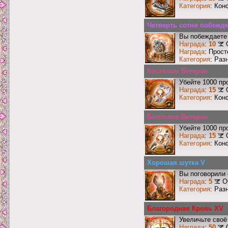
Категория
: Кон
Четверть сотни побежд
Вы побеждаете 
Награда
:
10
Награда
: Прос
Категория
: Раз
Костолом Ветеран
Убейте 1000 пр
Награда
:
15
Категория
: Кон
Болтолов Ветеран
Убейте 1000 пр
Награда
:
15
Категория
: Кон
Хорошая шутка V
Вы поговорили 
Награда
:
5
О
Категория
: Раз
Благородная Кровь XV
Увеличьте своё
Награда
:
50