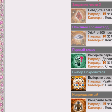
Защитник чести X
Победите в 500
Награда
:
15
Категория
: Кон
Опытный Громоотвод
Убейте 500 про
Награда
:
10
Категория
: Кон
Первый класс
Выберите первы
Награда
: Деро
Награда
:
10
Категория
: Спе
Выбор Покровителя
Выберите свою 
Награда
: Разби
Категория
: Скл
Неприкасаемый
Выиграйте бит
Награда
:
45
Категория
: Кон