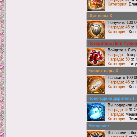
Категория
: Бла
Щит веры X
Получите 100 0
Награда
:
45
Категория
: Кон
Покоритель Лиги Рубин
Войдите в Лигу
Награда
: Поко
Награда
:
50
Категория
: Тит
Клинок веры X
Нанесите 100 0
Награда
:
45
Категория
: Кон
Новогодний даритель I
Вы подарили це
Награда
:
5
О
Награда
: Мешок
Категория
: Зим
Металлист I
Вы нашли в боя