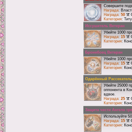
Совершите подв
Награда
: Влас
Награда
:
50
Категория
: Тит
Иссушитель Ветеран
Убейте 1000 пр
Награда
:
15
Категория
: Кон
Бронебоец Ветеран
Убейте 1000 пр
Награда
:
15
Категория
: Кон
Одарённый Рассекатель
Убейте 25000 п
оппонента в Ко
вдвое.
Награда
:
25
Категория
: Кон
Защита чести Ангела тре
Используйте 50
Награда
:
15
Категория
: Кон