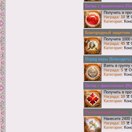
Битва с фанатиками (По
Получить в про
Награда
:
10
Категория
: Кон
Благородный защитник 
Получите 1000 
Награда
:
45
Категория
: Кон
Отряд веры (Благодать)
Взять в группу
Награда
:
5
О
Категория
: Кон
Битва с фанатиками (М
Получить в про
Награда
:
10
Категория
: Кон
Рассекающий отблеск.
Нанесите 2400 
Награда
:
15
Категория
: Кон