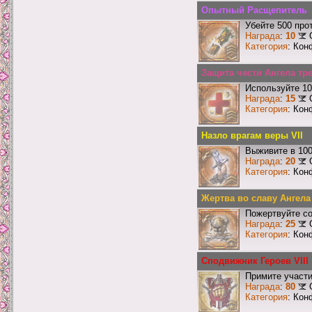
Опытный Расщепитель
Убейте 500 про
Награда
:
10
Категория
: Кон
Защита чести Ангела тр
Используйте 10
Награда
:
15
Категория
: Кон
Назло врагам веры VII
Выживите в 10
Награда
:
20
Категория
: Кон
Жертва во славу Ангела
Пожертвуйте со
Награда
:
25
Категория
: Кон
Сподвижник Героев VIII
Примите участи
Награда
:
80
Категория
: Кон