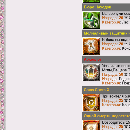
Бюро Находок
Вы вернули со
Награда
:
20
Категория
: Лес
Молчаливый защитник ч
В боях вы подв
Награда
:
20
Категория
: Кон
Археолог
Увеличьте сво
Мглы,Пещере Т
Награда
:
50
Награда
: Редк
Категория
: Под
Союз Света X
Три воителя би
Награда
:
25
Категория
: Кон
Одной смерти недостат
Возродитесь 15
Награда
:
25