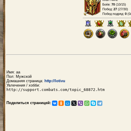
Боёв:
70
(
10/15
)
Побед:
27
(
27/30
)
Побед подряд:
0
(
0
Имя: аа
Пол: Мужской
Домашняя страница:
http://lotivu
Увлечения / хобби:
http://support.combats.com/topic_68872.htm
Поделиться страницей: