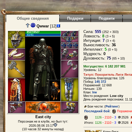
Общие сведения
Подарки
Подвиги
Qwwar
[12]
Сила:
555
(252 + 303)
8527/8527
41/41
Ловкость:
8
(3 + 5)
Интуиция:
7
(3 + 4)
Выносливость:
36
Интеллект:
5
(0 + 5)
Мудрость:
0
Духовность:
75
(65 + 10)
Могущество: 6 182 207 981
Уровень: 12
Титул: Покоритель Лиги Янт
Уровень благородства: 126
Побед:
145 372
Поражений: 12 668
Ничьих: 139
Клан:
lrw
Место рождения:
Low city
День рождения персонажа: 11.11
Бои чести: (
Рейтинг
)
Последний бой
:
Поражени
East city
1126
-
2110
-
3
2526
Персонаж не в клубе, но был тут:
Итого:
1126
-
2110
-
3
2526
2026.08.06 15:17
(10 часов 32 минуты назад)
Клан-Лига: