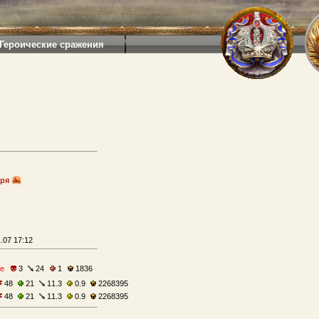
Героические сражения
аря
.07 17:12
е
3
24
1
1836
48
21
11.3
0.9
2268395
48
21
11.3
0.9
2268395