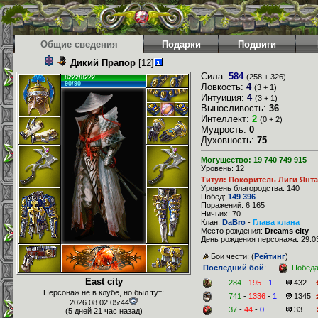
Общие сведения
Подарки
Подвиги
Дикий Прапор
[12]
Сила:
584
(258 + 326)
8222/8222
90/90
Ловкость:
4
(3 + 1)
Интуиция:
4
(3 + 1)
Выносливость:
36
Интеллект:
2
(0 + 2)
Мудрость:
0
Духовность:
75
Могущество: 19 740 749 915
Уровень: 12
Титул: Покоритель Лиги Янт
Уровень благородства: 140
Побед:
149 396
Поражений: 6 165
Ничьих: 70
Клан:
DaBro
-
Глава клана
Место рождения:
Dreams city
День рождения персонажа: 29.03
Бои чести: (
Рейтинг
)
Последний бой
:
Побед
East city
284
-
195
-
1
432
Персонаж не в клубе, но был тут:
741
-
1336
-
1
1345
2026.08.02 05:44
37
-
44
-
0
33
(5 дней 21 час назад)