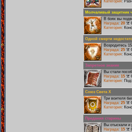
Категория
: Раз
Молчаливый защитник ч
В боях вы подв
Награда
:
20
Категория
: Кон
Одной смерти недостат
Возродитесь 15
Награда
:
25
Категория
: Кон
Запретное знание
Вы стали пособ
Награда
:
15
Категория
: Под
Союз Света X
Три воителя би
Награда
:
25
Категория
: Кон
Предания старины
Вы отыскали и
Награда
:
15