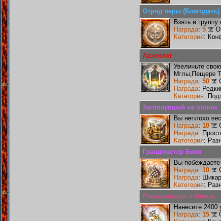
Отряд веры (Благодать)
Взять в группу
Награда
:
5
О
Категория
: Кон
Археолог
Увеличьте сво
Мглы,Пещере Т
Награда
:
50
Награда
: Редк
Категория
: Под
Заглянувший на огонек
Вы неплохо ве
Награда
:
10
Награда
: Прос
Категория
: Раз
Грандмастер Боев
Вы побеждаете 
Награда
:
10
Награда
: Шика
Категория
: Раз
Рассекающий отблеск.
Нанесите 2400 
Награда
:
15