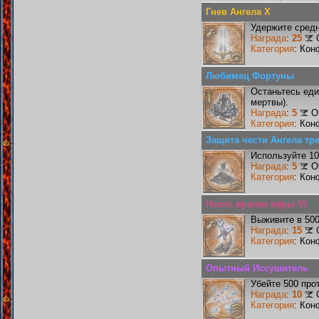
Гнев Ангела X
Удержите средн
Награда
:
25
Категория
: Кон
Любимец Фортуны
Останьтесь еди
мертвы).
Награда
:
5
О
Категория
: Кон
Защита чести Ангела тре
Используйте 10
Награда
:
5
О
Категория
: Кон
Назло врагам веры VI
Выживите в 50
Награда
:
15
Категория
: Кон
Опытный Иссушитель
Убейте 500 про
Награда
:
10
Категория
: Кон