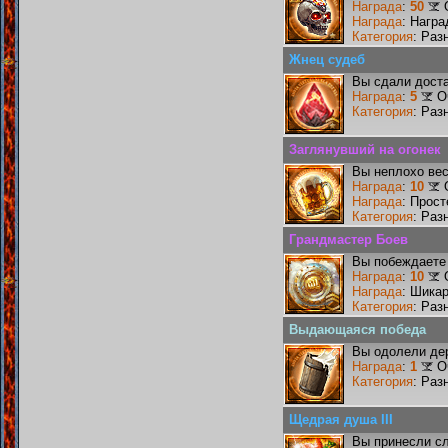
Награда
:
50
Награда
: Награ
Категория
: Раз
Жнец судеб
Вы сдали доста
Награда
:
5
О
Категория
: Раз
Заглянувший на огонек
Вы неплохо ве
Награда
:
10
Награда
: Прос
Категория
: Раз
Грандмастер Боев
Вы побеждаете 
Награда
:
10
Награда
: Шика
Категория
: Раз
Выдающаяся победа
Вы одолели де
Награда
:
1
О
Категория
: Раз
Щедрая душа III
Вы принесли сл