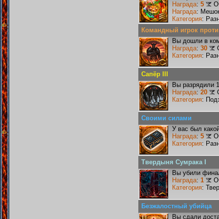
Награда
:
5
О
Награда
: Мешо
Категория
: Раз
Командный игрок проти
Вы дошли в ко
Награда
:
30
Категория
: Раз
Сапёр III
Вы разрядили 1
Награда
:
20
Категория
: Под
Своими силами
У вас был како
Награда
:
5
О
Категория
: Раз
Твердыня Сумрака I
Вы убили фина
Награда
:
1
О
Категория
: Тве
Безжалостный убийца
Вы сдали доста