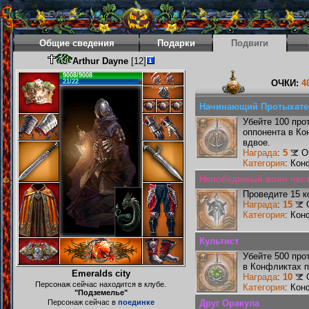
Общие сведения
Подарки
Подвиги
Arthur Dayne
[12]
9008/9008
21/22
ОЧКИ:
4
Начинающий Протыкате
Убейте 100 про
оппонента в Ко
вдвое.
Награда
:
5
О
Категория
: Кон
Непобедимый воин чести
Проведите 15 к
Награда
:
15
Категория
: Кон
Культист
Убейте 500 про
в Конфликтах п
Emeralds city
Награда
:
10
Персонаж сейчас находится в клубе.
Категория
: Кон
"Подземелье"
Персонаж сейчас в
поединке
Друг Оракула