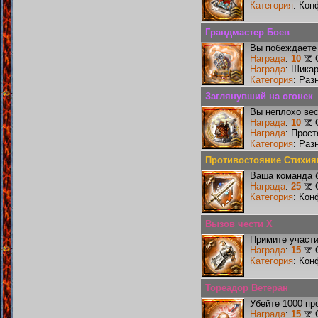
Категория
: Кон
Грандмастер Боев
Вы побеждаете 
Награда
:
10
Награда
: Шика
Категория
: Раз
Заглянувший на огонек
Вы неплохо ве
Награда
:
10
Награда
: Прос
Категория
: Раз
Противостояние Стихия
Ваша команда б
Награда
:
25
Категория
: Кон
Вызов чести X
Примите участи
Награда
:
15
Категория
: Кон
Тореадор Ветеран
Убейте 1000 пр
Награда
:
15