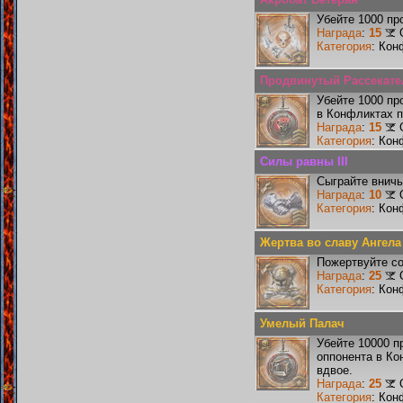
Убейте 1000 пр
Награда
:
15
Категория
: Кон
Продвинутый Рассекате
Убейте 1000 пр
в Конфликтах п
Награда
:
15
Категория
: Кон
Силы равны III
Сыграйте вничь
Награда
:
10
Категория
: Кон
Жертва во славу Ангела
Пожертвуйте со
Награда
:
25
Категория
: Кон
Умелый Палач
Убейте 10000 п
оппонента в Ко
вдвое.
Награда
:
25
Категория
: Кон