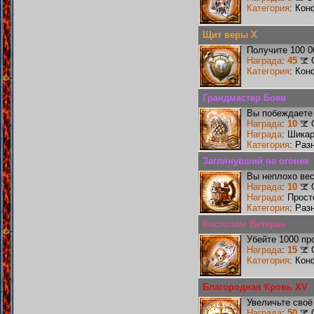
Категория
: Кон
Щит веры X
Получите 100 0
Награда
:
45
Категория
: Кон
Грандмастер Боев
Вы побеждаете 
Награда
:
10
Награда
: Шика
Категория
: Раз
Заглянувший на огонек
Вы неплохо ве
Награда
:
10
Награда
: Прос
Категория
: Раз
Костолом Ветеран
Убейте 1000 пр
Награда
:
15
Категория
: Кон
Благородная Кровь XV
Увеличьте своё
Награда
:
50