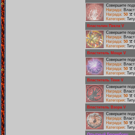
Совершите подв
Награда
: Влас
Награда
:
50
Категория
: Тит
Властелин Пекла V
Совершите подв
Награда
: Влас
Награда
:
50
Категория
: Тит
Властитель Мощи V
Совершите под
Награда
: Влас
Награда
:
50
Категория
: Тит
Властитель Тени V
Совершите подв
Награда
: Влас
Награда
:
50
Категория
: Тит
Властитель Взора V
Совершите подв
Награда
: Влас
Награда
:
50
Категория
: Тит
Опытный Бронебоец