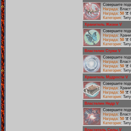
Совершите подв
Награда
: Влас
Награда
:
50
Категория
: Тит
Хранитель Жизни V
Совершите подв
Награда
: Хран
Награда
:
50
Категория
: Тит
Властелин Стужи V
Совершите подв
Награда
: Влас
Награда
:
50
Категория
: Тит
Хранитель Мудрости V
Совершите подв
Награда
: Хран
Награда
:
50
Категория
: Тит
Властелин Недр V
Совершите подв
Награда
: Влас
Награда
:
50
Категория
: Тит
Властитель Силы V