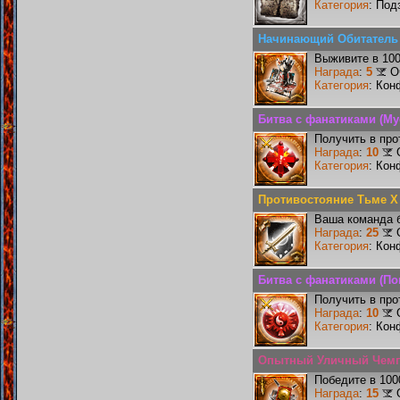
Категория
: Под
Начинающий Обитатель
Выживите в 10
Награда
:
5
О
Категория
: Кон
Битва с фанатиками (М
Получить в про
Награда
:
10
Категория
: Кон
Противостояние Тьме X
Ваша команда б
Награда
:
25
Категория
: Кон
Битва с фанатиками (По
Получить в про
Награда
:
10
Категория
: Кон
Опытный Уличный Чем
Победите в 100
Награда
:
15