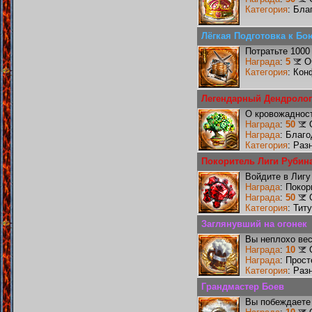
Категория
: Бла
Лёгкая Подготовка к Бо
Потратьте 1000
Награда
:
5
О
Категория
: Кон
Легендарный Дендролог
О кровожадност
Награда
:
50
Награда
: Благ
Категория
: Раз
Покоритель Лиги Рубин
Войдите в Лигу
Награда
: Поко
Награда
:
50
Категория
: Тит
Заглянувший на огонек
Вы неплохо ве
Награда
:
10
Награда
: Прос
Категория
: Раз
Грандмастер Боев
Вы побеждаете 