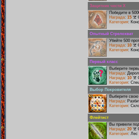
Защитник чести X
Победите в 500
Награда
:
15
Категория
: Кон
Опытный Стрелохват
Убейте 500 про
Награда
:
10
Категория
: Кон
Первый класс
Выберите первы
Награда
: Деро
Награда
:
10
Категория
: Спе
Выбор Покровителя
Выберите свою 
Награда
: Разби
Категория
: Скл
Флейтист
Вы привели под
Награда
:
20
Категория
: Лес