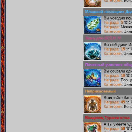
Категория
: Кон
Младший помощник Дед
Вы усердно по
Награда
:
5
О
Награда
: Мешо
Категория
: Зим
Зима для ВСЕХ! IV
Вы победили И
Награда
:
15
Категория
: Зим
Почетный участник общ
Вы собрали оди
Награда
:
10
Награда
: Поощ
Категория
: Зим
Неприкасаемый
Выиграйте бит
Награда
:
45
Категория
: Кон
Владелец Турагентства
А вы умеете уд
Награда
:
50