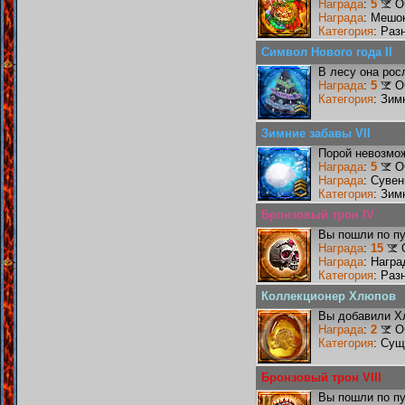
Награда
:
5
О
Награда
: Мешо
Категория
: Раз
Символ Нового года II
В лесу она рос
Награда
:
5
О
Категория
: Зим
Зимние забавы VII
Порой невозмож
Награда
:
5
О
Награда
: Сувен
Категория
: Зим
Бронзовый трон IV
Вы пошли по пу
Награда
:
15
Награда
: Награ
Категория
: Раз
Коллекционер Хлюпов
Вы добавили Х
Награда
:
2
О
Категория
: Сущ
Бронзовый трон VIII
Вы пошли по пу