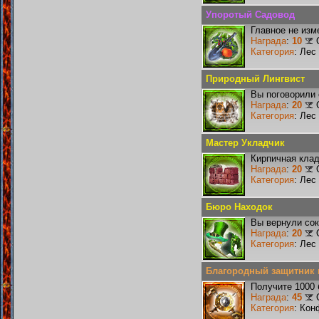
Упоротый Садовод
Главное не изм
Награда
:
10
Категория
: Лес
Природный Лингвист
Вы поговорили 
Награда
:
20
Категория
: Лес
Мастер Укладчик
Кирпичная клад
Награда
:
20
Категория
: Лес
Бюро Находок
Вы вернули со
Награда
:
20
Категория
: Лес
Благородный защитник 
Получите 1000 
Награда
:
45
Категория
: Кон