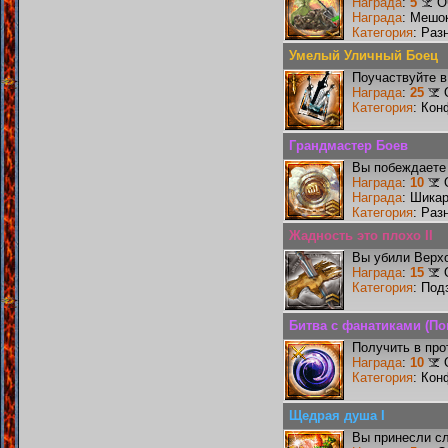
Награда
:
5
О
Награда
: Мешо
Категория
: Раз
Умелый Уличный Боец
Поучаствуйте в
Награда
:
25
Категория
: Кон
Грандмастер Боев
Вы побеждаете 
Награда
:
10
Награда
: Шика
Категория
: Раз
Жадность это плохо II
Вы убили Верхо
Награда
:
15
Категория
: Под
Битва с фанатиками (П
Получить в про
Награда
:
10
Категория
: Кон
Щедрая душа I
Вы принесли сл