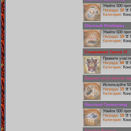
Убейте 500 про
Награда
:
10
Категория
: Кон
Опытный Огнеборец
Убейте 500 про
Награда
:
10
Категория
: Кон
Сподвижник Героев VI
Примите участи
Награда
:
60
Категория
: Кон
Защита чести Ангела тре
Используйте 50
Награда
:
15
Категория
: Кон
Опытный Громоотвод
Убейте 500 про
Награда
:
10
Категория
: Кон
Акробат Ветеран