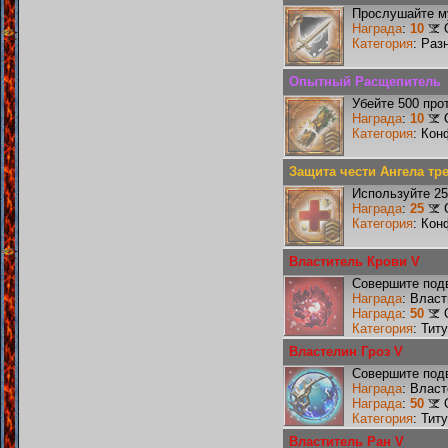
Прослушайте му
Награда
:
10
Категория
: Раз
Опытный Расщепитель
Убейте 500 про
Награда
:
10
Категория
: Кон
Защита чести Ангела тр
Используйте 25
Награда
:
25
Категория
: Кон
Властитель Крови V
Совершите подв
Награда
: Влас
Награда
:
50
Категория
: Тит
Властелин Гроз V
Совершите подв
Награда
: Власт
Награда
:
50
Категория
: Тит
Властитель Ран V