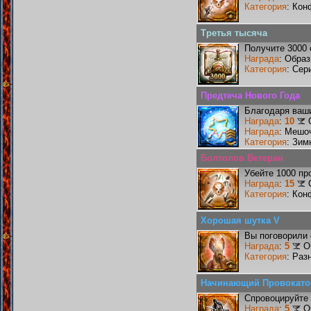
Категория
: Кон
Третья тысяча
Получите 3000 
Награда
: Образ
Категория
: Сер
Предтеча Нового Года
Благодаря ваши
Награда
:
10
Награда
: Мешо
Категория
: Зим
Болтолов Ветеран
Убейте 1000 пр
Награда
:
15
Категория
: Кон
Хорошая шутка V
Вы поговорили 
Награда
:
5
О
Категория
: Раз
Начинающий Провокато
Спровоцируйте 
Награда
:
5
О