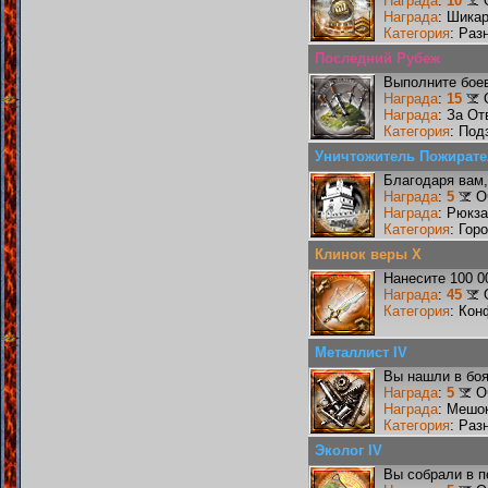
Награда
:
10
Награда
: Шика
Категория
: Раз
Последний Рубеж
Выполните боев
Награда
:
15
Награда
: За От
Категория
: Под
Уничтожитель Пожирате
Благодаря вам,
Награда
:
5
О
Награда
: Рюкза
Категория
: Гор
Клинок веры X
Нанесите 100 0
Награда
:
45
Категория
: Кон
Металлист IV
Вы нашли в боя
Награда
:
5
О
Награда
: Мешо
Категория
: Раз
Эколог IV
Вы собрали в п