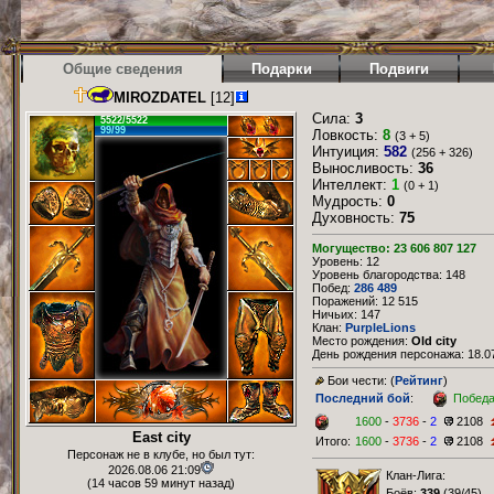
Общие сведения
Подарки
Подвиги
MIROZDATEL
[12]
Сила:
3
5522/5522
99/99
Ловкость:
8
(3 + 5)
Интуиция:
582
(256 + 326)
Выносливость:
36
Интеллект:
1
(0 + 1)
Мудрость:
0
Духовность:
75
Могущество: 23 606 807 127
Уровень: 12
Уровень благородства: 148
Побед:
286 489
Поражений: 12 515
Ничьих: 147
Клан:
PurpleLions
Место рождения:
Old city
День рождения персонажа: 18.07
Бои чести: (
Рейтинг
)
Последний бой
:
Побед
1600
-
3736
-
2
2108
East city
Итого:
1600
-
3736
-
2
2108
Персонаж не в клубе, но был тут:
2026.08.06 21:09
Клан-Лига:
(14 часов 59 минут назад)
Боёв:
339
(
39/45
)