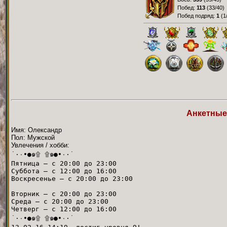
Побед:
113
(
33/40
)
Побед подряд:
1
(
1
Анкетные
Имя: Олександр
Пол: Мужской
Увлечения / хобби:
˙·٠•●๑۩ ۩๑●•٠·˙
Пятница — с 20:00 до 23:00
Суббота — с 12:00 до 16:00
Воскресенье — с 20:00 до 23:00
Вторник — с 20:00 до 23:00
Среда — с 20:00 до 23:00
Четверг — с 12:00 до 16:00
˙·٠•●๑۩ ۩๑●•٠·˙