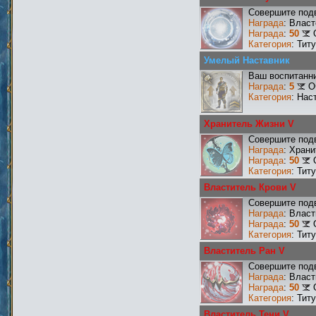
Совершите подв
Награда
: Влас
Награда
:
50
Категория
: Тит
Умелый Наставник
Ваш воспитанни
Награда
:
5
О
Категория
: Нас
Хранитель Жизни V
Совершите подв
Награда
: Хран
Награда
:
50
Категория
: Тит
Властитель Крови V
Совершите подв
Награда
: Влас
Награда
:
50
Категория
: Тит
Властитель Ран V
Совершите подв
Награда
: Влас
Награда
:
50
Категория
: Тит
Властитель Тени V