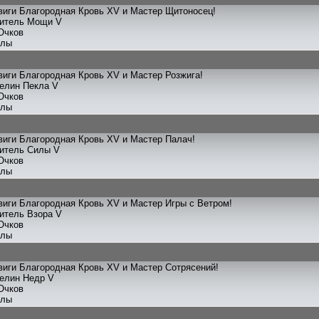
виги Благородная Кровь XV и Мастер Щитоносец!
титель Мощи V
Очков
улы
иги Благородная Кровь XV и Мастер Розжига!
телин Пекла V
Очков
улы
иги Благородная Кровь XV и Мастер Палач!
титель Силы V
Очков
улы
иги Благородная Кровь XV и Мастер Игры с Ветром!
титель Взора V
Очков
улы
иги Благородная Кровь XV и Мастер Сотрясений!
телин Недр V
Очков
улы