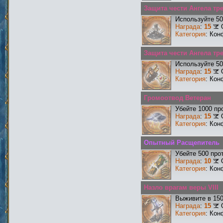
Защита чести Ангела тр
Используйте 50
Награда
:
15
Категория
: Кон
Защита чести Ангела тре
Используйте 50
Награда
:
15
Категория
: Кон
Громоотвод Ветеран
Убейте 1000 пр
Награда
:
15
Категория
: Кон
Опытный Расщепитель
Убейте 500 про
Награда
:
10
Категория
: Кон
Назло врагам веры VIII
Выживите в 15
Награда
:
15
Категория
: Кон