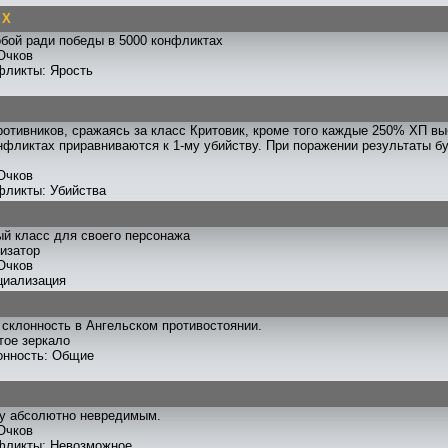
 X
бой ради победы в 5000 конфликтах
Очков
фликты: Ярость
ротивников, сражаясь за класс Критовик, кроме того каждые 250% ХП вы
нфликтах приравниваются к 1-му убийству. При поражении результаты 
Очков
фликты: Убийства
й класс для своего персонажа
лизатор
Очков
циализация
склонность в Ангельском противостоянии.
тое зеркало
онность: Общие
ву абсолютно невредимым.
Очков
фликты: Невозможное