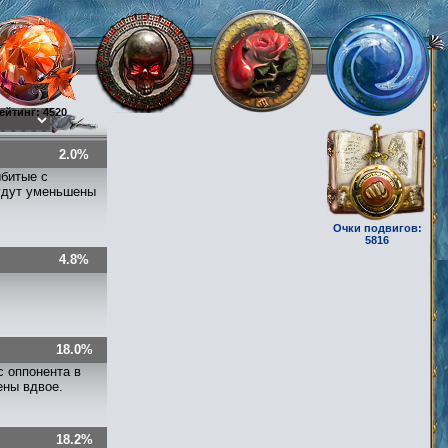
ейтинг: 4520
2.0%
ыбитые с
будут уменьшены
Очки подвигов:
5816
4.8%
18.0%
с оппонента в
ены вдвое.
18.2%