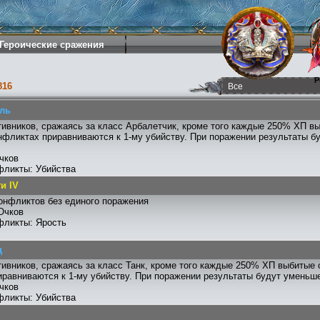
Героические сражения
Р
816
ль
тивников, сражаясь за класс Арбалетчик, кроме того каждые 250% ХП в
нфликтах приравниваются к 1-му убийству. При поражении результаты 
чков
фликты: Убийства
и IV
онфликтов без единого поражения
Очков
фликты: Ярость
ц
тивников, сражаясь за класс Танк, кроме того каждые 250% ХП выбитые 
равниваются к 1-му убийству. При поражении результаты будут уменьш
чков
фликты: Убийства