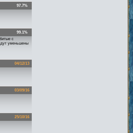
97.7%
99.1%
битые с
будут уменьшены
04/12/13
03/09/16
25/10/16