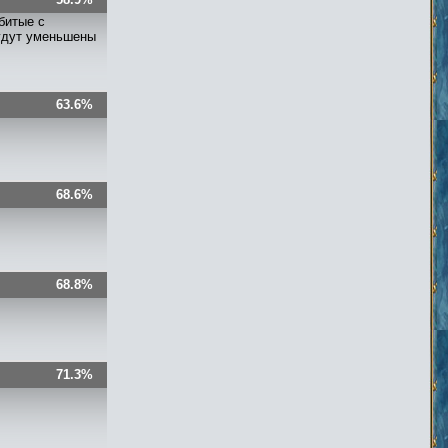
битые с
будут уменьшены
63.6%
68.6%
68.8%
71.3%