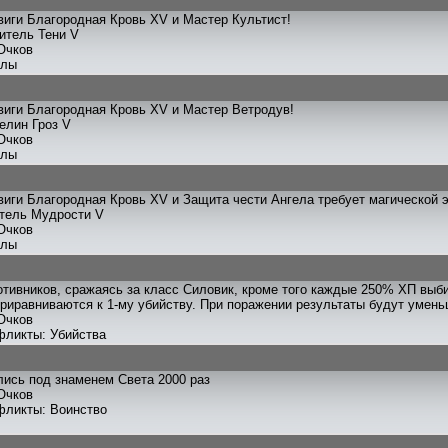
иги Благородная Кровь XV и Мастер Культист!
титель Тени V
Очков
улы
иги Благородная Кровь XV и Мастер Ветродув!
елин Гроз V
Очков
улы
иги Благородная Кровь XV и Защита чести Ангела требует магической э
итель Мудрости V
Очков
улы
отивников, сражаясь за класс Силовик, кроме того каждые 250% ХП выб
риравниваются к 1-му убийству. При поражении результаты будут умен
Очков
фликты: Убийства
лись под знаменем Света 2000 раз
Очков
фликты: Воинство