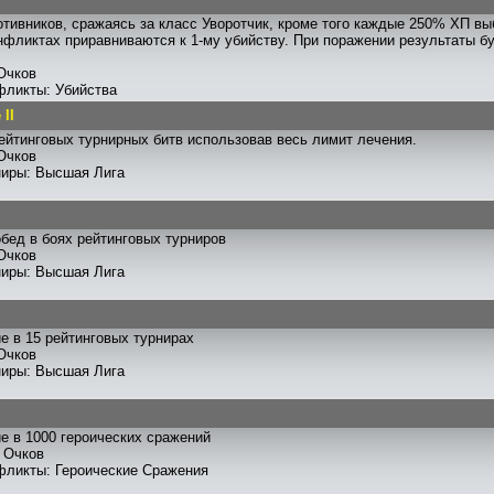
отивников, сражаясь за класс Уворотчик, кроме того каждые 250% ХП вы
нфликтах приравниваются к 1-му убийству. При поражении результаты 
Очков
фликты: Убийства
II
ейтинговых турнирных битв использовав весь лимит лечения.
Очков
ниры: Высшая Лига
бед в боях рейтинговых турниров
Очков
ниры: Высшая Лига
е в 15 рейтинговых турнирах
Очков
ниры: Высшая Лига
е в 1000 героических сражений
Очков
фликты: Героические Сражения