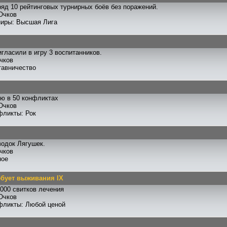
яд 10 рейтинговых турнирных боёв без поражений.
Очков
ниры: Высшая Лига
гласили в игру 3 воспитанников.
чков
тавничество
ю в 50 конфликтах
Очков
фликты: Рок
одок Лягушек.
чков
ное
ебует выживания IX
000 свитков лечения
Очков
фликты: Любой ценой