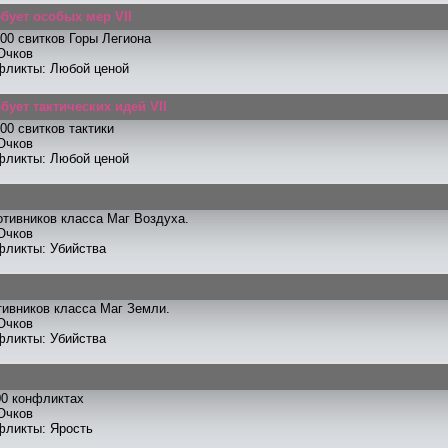
ебует особых мер VII
00 свитков Горы Легиона
Очков
фликты: Любой ценой
бует тактических идей VII
00 свитков тактики
Очков
фликты: Любой ценой
отивников класса Маг Воздуха.
Очков
фликты: Убийства
тивников класса Маг Земли.
Очков
фликты: Убийства
00 конфликтах
Очков
фликты: Ярость