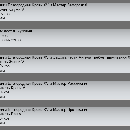
иги Благородная Кровь XV и Мастер Заморозки!
телин Стужи V
Очков
улы
к достиг 5 уровня.
чков
тавничество
иги Благородная Кровь XV и Защита чести Ангела требует выживания X
итель Жизни V
Очков
улы
иги Благородная Кровь XV и Мастер Рассечения!
титель Крови V
Очков
улы
иги Благородная Кровь XV и Мастер Протыкания!
титель Ран V
Очков
улы