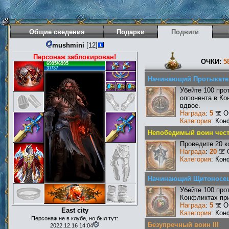
Общие сведения
Подарки
Подвиги
mushmini
[12]
Персонаж заблокирован!
ОЧКИ:
5
6995/6995
37/37
Начинающий Протыкате
Убейте 100 про
оппонента в Ко
вдвое.
Награда
:
5
О
Категория
: Кон
Непобедимый воин чест
Проведите 20 к
Награда
:
20
Категория
: Кон
Начинающий Щитоносе
Убейте 100 про
Конфликтах при
Награда
:
5
О
East city
Категория
: Кон
Персонаж не в клубе, но был тут:
Безупречный воин III
2022.12.16 14:04