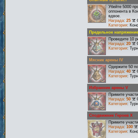
Убейте 5000 пр
оппонента в Ко
вдвое.
Награда
:
25
Категория
: Кон
Предельное напряжение 
Проведите 10 р
Награда
:
20
Категория
: Тур
Мясник арены IV
Одержите 50 по
Награда
:
40
Категория
: Тур
Избранник арены V
Примите участи
Награда
:
50
Категория
: Тур
Сподвижник Героев X
Примите участи
Награда
:
100
Категория
: Кон