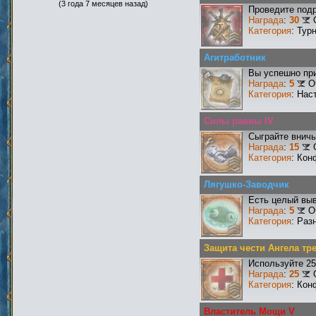
(3 года 7 месяцев назад)
Проведите подр
Награда
:
30
Категория
: Тур
Агитработник
Вы успешно при
Награда
:
5
О
Категория
: Нас
Силы равны IV
Сыграйте вничь
Награда
:
15
Категория
: Кон
Лягушко-Заводчик
Есть целый выв
Награда
:
5
О
Категория
: Раз
Защита чести Ангела тр
Используйте 25
Награда
:
25
Категория
: Кон
Властитель Мощи V