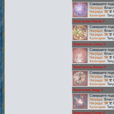
Совершите под
Награда
: Влас
Награда
:
50
Категория
: Тит
Властелин Пекла V
Совершите подв
Награда
: Влас
Награда
:
50
Категория
: Тит
Властитель Силы V
Совершите подв
Награда
: Влас
Награда
:
50
Категория
: Тит
Властитель Взора V
Совершите подв
Награда
: Влас
Награда
:
50
Категория
: Тит
Властелин Недр V
Совершите подв
Награда
: Влас
Награда
:
50
Категория
: Тит
Властелин Стужи V