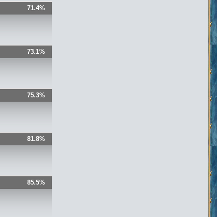
71.4%
73.1%
75.3%
81.8%
85.5%