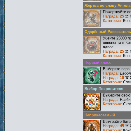
Жертва во славу Ангела
Пожертвуйте со
Награда
:
25
Категория
: Кон
Одарённый Рассекатель
Убейте 25000 п
оппонента в Ко
вдвое.
Награда
:
25
Категория
: Кон
Первый класс
Выберите первы
Награда
: Деро
Награда
:
10
Категория
: Спе
Выбор Покровителя
Выберите свою 
Награда
: Разби
Категория
: Скл
Неприкасаемый
Выиграйте бит
Награда
:
45
Категория
: Кон