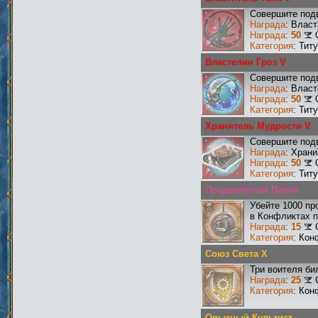
Совершите подв
Награда
: Влас
Награда
:
50
Категория
: Тит
Властелин Гроз V
Совершите подв
Награда
: Власт
Награда
:
50
Категория
: Тит
Хранитель Мудрости V
Совершите подв
Награда
: Хран
Награда
:
50
Категория
: Тит
Продвинутый Палач
Убейте 1000 пр
в Конфликтах п
Награда
:
15
Категория
: Кон
Союз Света X
Три воителя би
Награда
:
25
Категория
: Кон
Опытный Культист