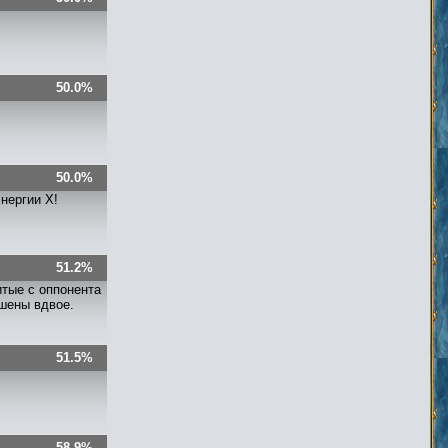
50.0%
50.0%
нергии X!
51.2%
итые с оппонента
ьшены вдвое.
51.5%
58.9%