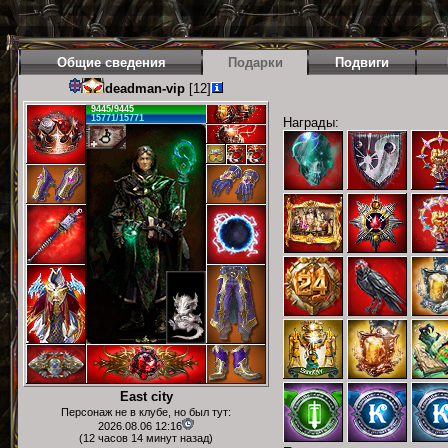
Общие сведения
Подарки
Подвиги
deadman-vip
[12]
9445/9445
15771/15771
Награды:
East city
Персонаж не в клубе, но был тут:
2026.08.06 12:16
(12 часов 14 минут назад)