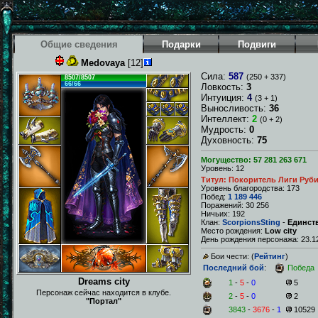
Общие сведения
Подарки
Подвиги
Medovaya
[12]
Сила:
587
(250 + 337)
8507/8507
66/66
Ловкость:
3
Интуиция:
4
(3 + 1)
Выносливость:
36
Интеллект:
2
(0 + 2)
Мудрость:
0
Духовность:
75
Могущество: 57 281 263 671
Уровень: 12
Титул: Покоритель Лиги Руб
Уровень благородства: 173
Побед:
1 189 446
Поражений: 30 256
Ничьих: 192
Клан:
ScorpionsSting
-
Единст
Место рождения:
Low city
День рождения персонажа: 23.12
Бои чести: (
Рейтинг
)
Последний бой
:
Победа
Dreams city
1
-
5
-
0
5
Персонаж сейчас находится в клубе.
2
-
5
-
0
2
"Портал"
3843
-
3676
-
1
10529