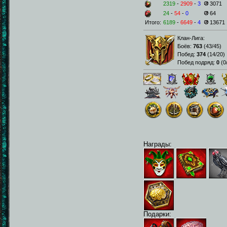
2319
-
2909
-
3
3071
24
-
54
-
0
64
Итого:
6189
-
6649
-
4
13671
Клан-Лига:
Боёв:
763
(
43/45
)
Побед:
374
(
14/20
)
Побед подряд:
0
(
0
Награды:
Подарки: