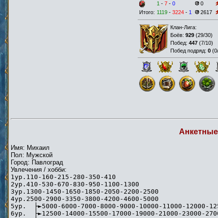
1
-
7
-
0
0
Итого:
1119
-
3224
-
1
2617
Клан-Лига:
Боёв:
929
(
29/30
)
Побед:
447
(
7/10
)
Побед подряд:
0
(
0
Анкетные
Имя: Михаил
Пол: Мужской
Город: Павлоград
Увлечения / хобби:
1ур.110-160-215-280-350-410
2ур.410-530-670-830-950-1100-1300
3ур.1300-1450-1650-1850-2050-2200-2500
4ур.2500-2900-3350-3800-4200-4600-5000
5ур. ├►5000-6000-7000-8000-9000-10000-11000-12000-12
6ур. ├►12500-14000-15500-17000-19000-21000-23000-270