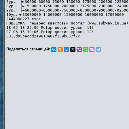
7ур. ├►30000-60000-75000-150000-175000-200000-225000
8ур. ├►1500000-1750000-2000000-2175000-2300000-24000
9ур. ├►6000000-6500000-7500000-8500000-9000000-92500
10ур.├►13000000-14000000-15000000-16000000-17000000- 
2444368227 счёт
ПОДЗЕМКА: пещерно квестовый портал (www.subway.in.ua)
18.05.13 22:06 Potap достиг уровня 11!
07.06.15 19:06 Potap достиг уровня 12!
5313d05becdd2a9618e82f139b657f7c
Поделиться страницей: