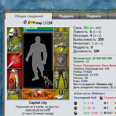
Общие сведения
Подарки
Подвиги
Potap
[12]
Сила:
261
(4 + 257)
10998/10998
4/4
Ловкость:
6
(3 + 3)
Интуиция:
4
(3 + 1)
Выносливость:
250
Интеллект:
1
(0 + 1)
Мудрость:
0
Духовность:
100
Могущество: 22 620 926 289
Уровень: 12
Титул: Покоритель Лиги Янт
Уровень благородства: 146
Побед:
73 623
Поражений: 13 376
Ничьих: 38
Клан:
COH
Место рождения:
Dreams city
День рождения персонажа: 26.12
Бои чести: (
Рейтинг
)
Последний бой
:
Поражен
Capital city
3
-
7
-
0
5
Персонаж не в клубе, но был тут:
2
-
15
-
0
5
2026.08.06 04:41
1113
-
3195
-
1
2607
(2 часа 15 минут назад)