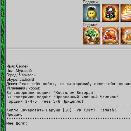
Подарки:
Подвиги:
Имя: Сергей
Пол: Мужской
Город: Черкассы
Skype: Jadebird
Девиз:
Если тебя любят, то ты-хороший, если тебя ненав
Увлечения / хобби:
Вы совершили подвиг 'Костолом Ветеран'
Вы совершили подвиг 'Признанный Уличный Чемпион'
Гордыня 3-4-5. Гнев 5-6 Прицеплю!
-----------------------------------------------------
Куплю Зачаровать Наручи [10] VR (2шт) :smash:
Продам:
*****************************************************
Мне Долг: