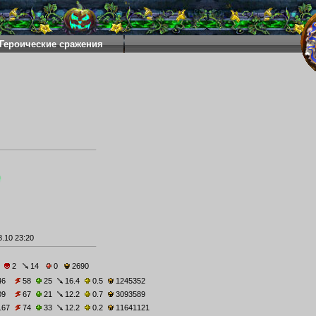
Героические сражения
.10 23:20
2
14
0
2690
46
58
25
16.4
0.5
1245352
09
67
21
12.2
0.7
3093589
167
74
33
12.2
0.2
11641121