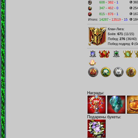
608
-
382
-
1
36
347
-
462
-
0
25
815
-
876
-
1
16
Итого:
14287
-
13519
-
15
18
Клан-Лига:
Боёв:
671
(
11/15
)
Побед:
276
(
36/40
)
Побед подряд:
0
(
0
Награды:
Подарены букеты: