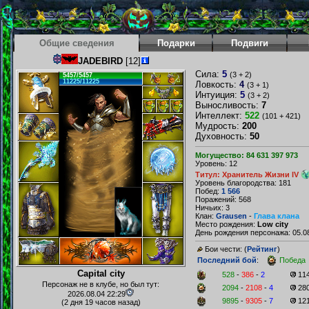
Общие сведения
Подарки
Подвиги
JADEBIRD
[12]
Сила:
5
(3 + 2)
5457/5457
11225/11225
Ловкость:
4
(3 + 1)
Интуиция:
5
(3 + 2)
Выносливость:
7
Интеллект:
522
(101 + 421)
Мудрость:
200
Духовность:
50
Могущество: 84 631 397 973
Уровень: 12
Титул: Хранитель Жизни IV
Уровень благородства: 181
Побед:
1 566
Поражений: 568
Ничьих: 3
Клан:
Grausen
-
Глава клана
Место рождения:
Low city
День рождения персонажа: 05.08
Бои чести: (
Рейтинг
)
Последний бой
:
Победа
Capital city
528
-
386
-
2
11
Персонаж не в клубе, но был тут:
2094
-
2108
-
4
28
2026.08.04 22:29
9895
-
9305
-
7
12
(2 дня 19 часов назад)