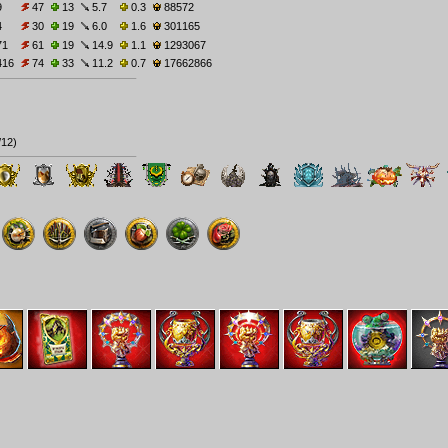
9
47
13
5.7
0.3
88572
4
30
19
6.0
1.6
301165
71
61
19
14.9
1.1
1293067
416
74
33
11.2
0.7
17662866
/12
)