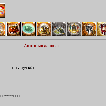
Анкетные данные
идят, то ты-лучший!
-----------
***********