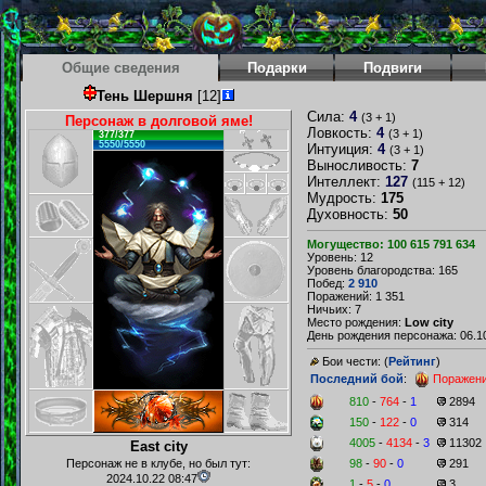
Общие сведения
Подарки
Подвиги
Тень Шершня
[12]
Сила:
4
(3 + 1)
Персонаж в долговой яме!
Ловкость:
4
(3 + 1)
377/377
5550/5550
Интуиция:
4
(3 + 1)
Выносливость:
7
Интеллект:
127
(115 + 12)
Мудрость:
175
Духовность:
50
Могущество: 100 615 791 634
Уровень: 12
Уровень благородства: 165
Побед:
2 910
Поражений: 1 351
Ничьих: 7
Место рождения:
Low city
День рождения персонажа: 06.10
Бои чести: (
Рейтинг
)
Последний бой
:
Поражен
810
-
764
-
1
2894
150
-
122
-
0
314
4005
-
4134
-
3
11302
East city
Персонаж не в клубе, но был тут:
98
-
90
-
0
291
2024.10.22 08:47
1
-
5
-
0
3