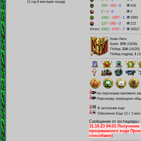
(1 год 9 месяцев назад)
159
-
163
-
0
416
2
-
2
-
0
2
1001
-
1207
-
1
1093
127
-
280
-
2
212
Итого:
6353
-
6767
-
7
16527
Клан-Лига:
Боёв:
379
(
19/30
)
Побед:
216
(
16/20
)
Побед подряд:
1
(
1
На персонажа наложено зак
Персонажу запрещено общен
В заточении еще
Обезличен Еще 12 г. 2 мес
Сообщение от юстициары :
31.10.23 04:01 Получени
программного кода Прое
способами)