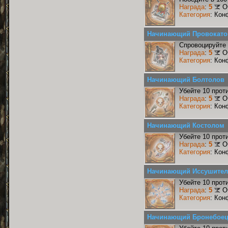
Награда
:
5
О
Категория
: Кон
Начинающий Провокато
Спровоцируйте 
Награда
:
5
О
Категория
: Кон
Начинающий Болтолов
Убейте 10 прот
Награда
:
5
О
Категория
: Кон
Начинающий Костолом
Убейте 10 прот
Награда
:
5
О
Категория
: Кон
Начинающий Иссушите
Убейте 10 прот
Награда
:
5
О
Категория
: Кон
Начинающий Бронебое