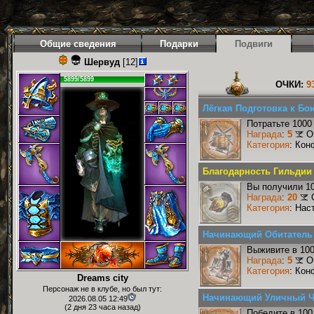
Общие сведения
Подарки
Подвиги
Шервуд
[12]
5899/5899
ОЧКИ:
9
Лёгкая Подготовка к Бо
Потратьте 1000
Награда
:
5
О
Категория
: Кон
Благодарность Гильдии 
Вы получили 10
Награда
:
20
Категория
: Нас
Начинающий Обитатель
Выживите в 10
Награда
:
5
О
Категория
: Кон
Dreams city
Персонаж не в клубе, но был тут:
Начинающий Уличный 
2026.08.05 12:49
(2 дня 23 часа назад)
Победите в 100