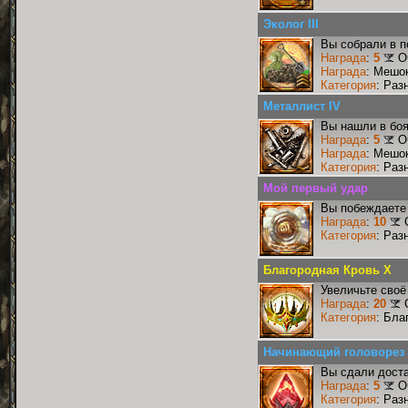
Эколог III
Вы собрали в п
Награда
:
5
О
Награда
: Мешо
Категория
: Раз
Металлист IV
Вы нашли в боя
Награда
:
5
О
Награда
: Мешо
Категория
: Раз
Мой первый удар
Вы побеждаете 
Награда
:
10
Категория
: Раз
Благородная Кровь X
Увеличьте своё
Награда
:
20
Категория
: Бла
Начинающий головорез
Вы сдали доста
Награда
:
5
О
Категория
: Раз