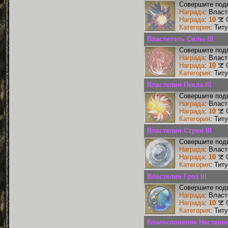
Совершите подв
Награда
: Власт
Награда
:
10
Категория
: Тит
Властитель Силы III
Совершите подв
Награда
: Власт
Награда
:
10
Категория
: Тит
Властелин Пекла III
Совершите подв
Награда
: Власт
Награда
:
10
Категория
: Тит
Властелин Стужи III
Совершите подв
Награда
: Власт
Награда
:
10
Категория
: Тит
Властелин Гроз III
Совершите подв
Награда
: Власт
Награда
:
10
Категория
: Тит
Благословение Наставни