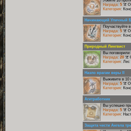
Убейте 10 прот
Награда
:
5
О
Категория
: Кон
Начинающий Уличный 
Поучаствуйте в
Награда
:
5
О
Категория
: Кон
Природный Лингвист
Вы поговорили 
Награда
:
20
Категория
: Лес
Назло врагам веры II
Выживите в 10
Награда
:
5
О
Категория
: Кон
Агитработник
Вы успешно при
Награда
:
5
О
Категория
: Нас
Защита чести Ангела тре