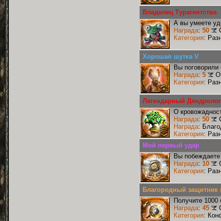
Владелец Турагентства
А вы умеете уд
Награда
:
50
Категория
: Раз
Хорошая шутка V
Вы поговорили 
Награда
:
5
О
Категория
: Раз
Легендарный Дендролог
О кровожадност
Награда
:
50
Награда
: Благ
Категория
: Раз
Мой первый удар
Вы побеждаете 
Награда
:
10
Категория
: Раз
Благородный защитник 
Получите 1000 
Награда
:
45
Категория
: Кон