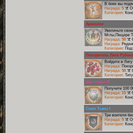
В боях вы подв
Награда
:
5
О
Категория
: Кон
Археолог
Увеличьте сво
Мглы,Пещере Т
Награда
:
50
Награда
: Редк
Категория
: Под
Покоритель Лиги Рубин
Войдите в Лигу
Награда
: Поко
Награда
:
50
Категория
: Тит
Щит веры III
Получите 100 0
Награда
:
15
Категория
: Кон
Союз Тьмы I
Три воителя би
Награда
:
5
О
Категория
: Кон