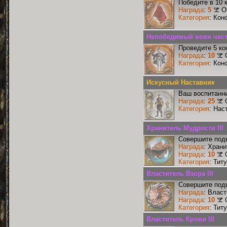
Победите в 10 
Награда
:
5
О
Категория
: Кон
Непобедимый воин чест
Проведите 5 ко
Награда
:
10
Категория
: Кон
Искусный Наставник
Ваш воспитанни
Награда
:
25
Категория
: Нас
Хранитель Мудрости III
Совершите подв
Награда
: Храни
Награда
:
10
Категория
: Тит
Властитель Взора III
Совершите подв
Награда
: Власт
Награда
:
10
Категория
: Тит
Властитель Крови III