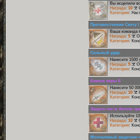
Вы исцелили во
Награда
:
10
Категория
: Нас
Противостояние Свету I
Ваша команда б
Награда
:
5
О
Категория
: Кон
Сильный удар.
Нанесите 1500 
Награда
:
5
О
Категория
: Кон
Клинок веры II
Нанесите 50 00
Награда
:
10
Категория
: Кон
Защита чести Ангела тр
Используйте 10
Награда
:
10
Категория
: Кон
Молчаливый защитник ч