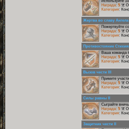
Используйте 10
Награда
:
5
О
Категория
: Кон
Жертва во славу Ангела 
Пожертвуйте со
Награда
:
5
О
Категория
: Кон
Противостояние Стихия
Ваша команда б
Награда
:
5
О
Категория
: Кон
Вызов чести III
Примите участи
Награда
:
5
О
Категория
: Кон
Силы равны II
Сыграйте вничь
Награда
:
5
О
Категория
: Кон
Защитник чести II