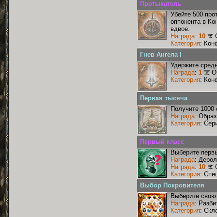
Протыкатель
Убейте 500 про
оппонента в Ко
вдвое.
Награда
:
10
Категория
: Кон
Гнев Ангела I
Удержите средн
Награда
:
1
О
Категория
: Кон
Первая тысяча
Получите 1000 
Награда
: Образ
Категория
: Сер
Первый класс
Выберите первы
Награда
: Деро
Награда
:
10
Категория
: Спе
Выбор Покровителя
Выберите свою 
Награда
: Разби
Категория
: Скл