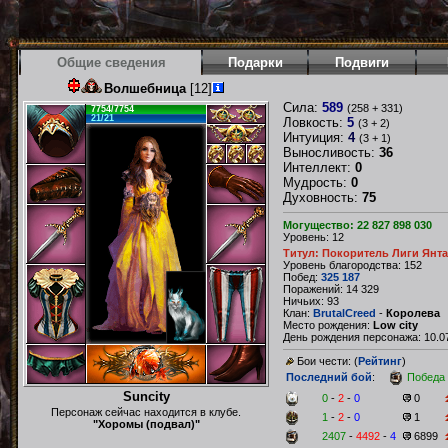
Общие сведения
Подарки
Подвиги
Волшебница
[12]
Сила:
589
(258 + 331)
7754/7754
21/21
Ловкость:
5
(3 + 2)
Интуиция:
4
(3 + 1)
Выносливость:
36
Интеллект:
0
Мудрость:
0
Духовность:
75
Могущество: 22 827 898 030
Уровень: 12
Титул: Покоритель Лиги Янт
Уровень благородства: 152
Побед:
325 187
Поражений: 14 329
Ничьих: 93
Клан:
BrutalCreed
-
Королева
Место рождения:
Low city
День рождения персонажа: 10.07
Бои чести: (
Рейтинг
)
Последний бой
:
Победа
Suncity
0
-
2
-
0
0
Персонаж сейчас находится в клубе.
1
-
2
-
0
1
"Хоромы (подвал)"
2407
-
4492
-
4
6899