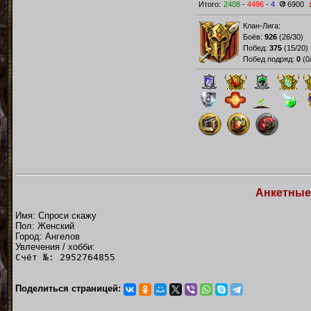
Итого:
2408
-
4496
-
4
6900
Клан-Лига:
Боёв:
926
(
26/30
)
Побед:
375
(
15/20
)
Побед подряд:
0
(
0
Анкетные
Имя: Спроси скажу
Пол: Женский
Город: Ангелов
Увлечения / хобби:
Счёт №: 2952764855
Поделиться страницей: