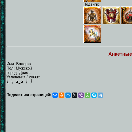
Подвиги:
Анкетные
Имя: Валерик
Пол: Мужской
Город: Дримс
Увлечения / хобби:
⎝ ⎝ ◕‿◕ ⎠ ⎠
Поделиться страницей: