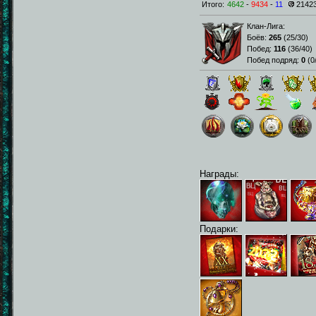
Итого:
4642
-
9434
-
11
2142
Клан-Лига:
Боёв:
265
(
25/30
)
Побед:
116
(
36/40
)
Побед подряд:
0
(
0
Награды:
Подарки: