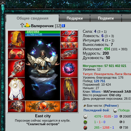
Общие сведения
Подарки
Подвиги
Валерончик
[12]
Сила:
4
(3 + 1)
4464/4464
11745/11745
Ловкость:
6
(3 + 3)
Интуиция:
4
(3 + 1)
Выносливость:
7
Интеллект:
494
(101 + 393)
Мудрость:
200
Духовность:
50
Могущество: 57 921 402 021
Уровень: 12
Титул: Покоритель Лиги Янт
Уровень благородства: 176
Побед:
129 751
Поражений: 10 424
Ничьих: 27
Клан:
Wises
-
МАГический ЗА
Место рождения:
Old city
День рождения персонажа: 28.01
Бои чести: (
Рейтинг
)
Последний бой
:
Победа
East city
4376
-
8165
-
10
2068
Персонаж сейчас находится в клубе.
1
-
1
-
0
0
"Скалистый остров"
265
-
1268
-
1
738