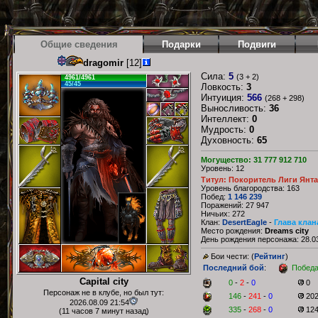
Общие сведения
Подарки
Подвиги
dragomir
[12]
Сила:
5
(3 + 2)
4961/4961
45/45
Ловкость:
3
Интуиция:
566
(268 + 298)
Выносливость:
36
Интеллект:
0
Мудрость:
0
Духовность:
65
Могущество: 31 777 912 710
Уровень: 12
Титул: Покоритель Лиги Янт
Уровень благородства: 163
Побед:
1 146 239
Поражений: 27 947
Ничьих: 272
Клан:
DesertEagle
-
Глава клан
Место рождения:
Dreams city
День рождения персонажа: 28.03
Бои чести: (
Рейтинг
)
Последний бой
:
Побед
Capital city
0
-
2
-
0
0
Персонаж не в клубе, но был тут:
146
-
241
-
0
20
2026.08.09 21:54
335
-
268
-
0
12
(11 часов 7 минут назад)