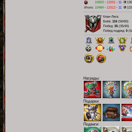
10003
-
12001
-
11
13
Итого:
10484
-
12512
-
11
13
Клан-Лига:
Боёв:
116
(
56/60
)
Побед:
35
(
35/40
)
Побед подряд:
0
(
0
Награды:
Подарки:
Подвиги: