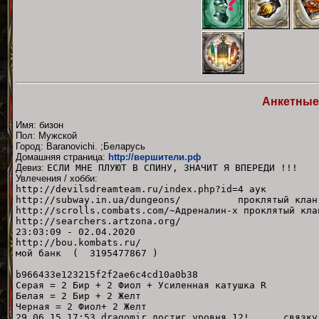
Анкетные
Имя: бизон
Пол: Мужской
Город: Baranovichi. ;Беларусь
Домашняя страница:
http://вершители.рф
Девиз:
ЕСЛИ МНЕ ПЛУЮТ В СПИНУ, ЗНАЧИТ Я ВПЕРЕДИ !!!
Увлечения / хобби:
http://devilsdreamteam.ru/index.php?id=4 аук
http://subway.in.ua/dungeons/ проклятый клан
http://scrolls.combats.com/~Адреналин-х проклятый кла
http://searchers.artzona.org/
23:03:09 - 02.04.2020
http://bou.kombats.ru/
мой банк ( 3195477867 )
b966433e123215f2f2ae6c4cd10a0b38
Серая = 2 Бир + 2 Фиол + Усиленная катушка R
Белая = 2 Бир + 2 Желт
Черная = 2 Фиол+ 2 Желт
29.06.15 17:53 dragomir достиг уровня 12! связку Н