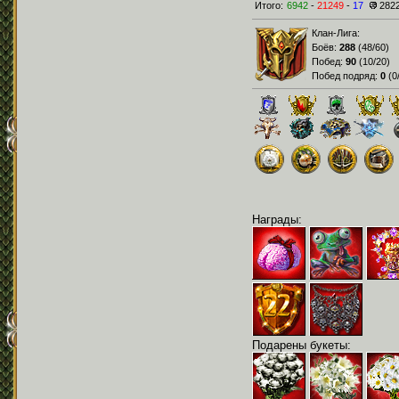
Итого:
6942
-
21249
-
17
282
Клан-Лига:
Боёв:
288
(
48/60
)
Побед:
90
(
10/20
)
Побед подряд:
0
(
0
Награды:
Подарены букеты: