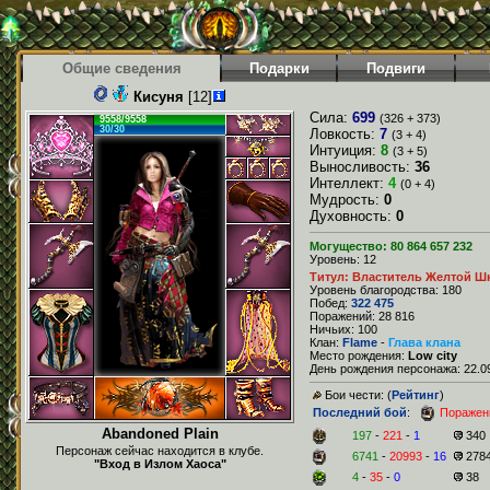
Общие сведения
Подарки
Подвиги
Кисуня
[12]
Сила:
699
(326 + 373)
9558/9558
30/30
Ловкость:
7
(3 + 4)
Интуиция:
8
(3 + 5)
Выносливость:
36
Интеллект:
4
(0 + 4)
Мудрость:
0
Духовность:
0
Могущество: 80 864 657 232
Уровень: 12
Титул: Властитель Желтой Шк
Уровень благородства: 180
Побед:
322 475
Поражений: 28 816
Ничьих: 100
Клан:
Flame
-
Глава клана
Место рождения:
Low city
День рождения персонажа: 22.09
Бои чести: (
Рейтинг
)
Последний бой
:
Поражен
Abandoned Plain
197
-
221
-
1
340
Персонаж сейчас находится в клубе.
6741
-
20993
-
16
278
"Вход в Излом Хаоса"
4
-
35
-
0
38