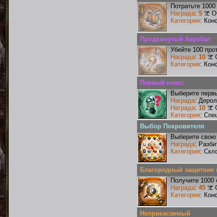
Потратьте 1000
Награда
:
5
О
Категория
: Кон
Продвинутый Акробат
Убейте 100 про
Награда
:
10
Категория
: Кон
Первый класс
Выберите первы
Награда
: Деро
Награда
:
10
Категория
: Спе
Выбор Покровителя
Выберите свою 
Награда
: Разби
Категория
: Скл
Благородный защитник 
Получите 1000 
Награда
:
45
Категория
: Кон
Неприкасаемый