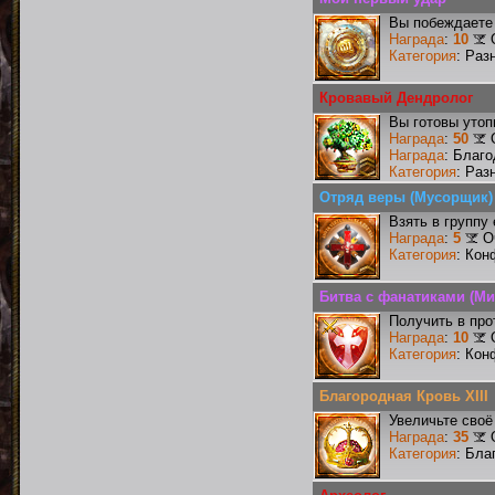
Вы побеждаете 
Награда
:
10
Категория
: Раз
Кровавый Дендролог
Вы готовы утоп
Награда
:
50
Награда
: Благ
Категория
: Раз
Отряд веры (Мусорщик)
Взять в группу
Награда
:
5
О
Категория
: Кон
Битва с фанатиками (Ми
Получить в про
Награда
:
10
Категория
: Кон
Благородная Кровь XIII
Увеличьте своё
Награда
:
35
Категория
: Бла