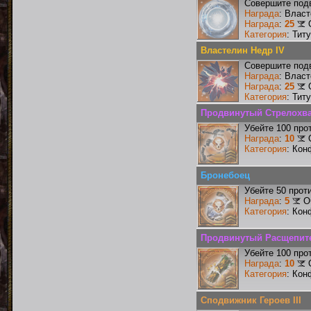
Совершите подв
Награда
: Влас
Награда
:
25
Категория
: Тит
Властелин Недр IV
Совершите подв
Награда
: Влас
Награда
:
25
Категория
: Тит
Продвинутый Стрелохв
Убейте 100 про
Награда
:
10
Категория
: Кон
Бронебоец
Убейте 50 прот
Награда
:
5
О
Категория
: Кон
Продвинутый Расщепит
Убейте 100 про
Награда
:
10
Категория
: Кон
Сподвижник Героев III