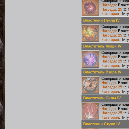
Совершите подв
Награда
: Власт
Награда
:
25
Категория
: Тит
Властелин Пекла IV
Совершите подв
Награда
: Влас
Награда
:
25
Категория
: Тит
Властитель Мощи IV
Совершите подв
Награда
: Влас
Награда
:
25
Категория
: Тит
Властитель Взора IV
Совершите подв
Награда
: Власт
Награда
:
25
Категория
: Тит
Властитель Силы IV
Совершите подв
Награда
: Влас
Награда
:
25
Категория
: Тит
Властелин Стужи IV