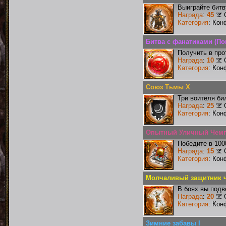
Выиграйте бит
Награда
:
45
Категория
: Кон
Битва с фанатиками (По
Получить в про
Награда
:
10
Категория
: Кон
Союз Тьмы X
Три воителя би
Награда
:
25
Категория
: Кон
Опытный Уличный Чем
Победите в 100
Награда
:
15
Категория
: Кон
Молчаливый защитник ч
В боях вы подв
Награда
:
20
Категория
: Кон
Зимние забавы I