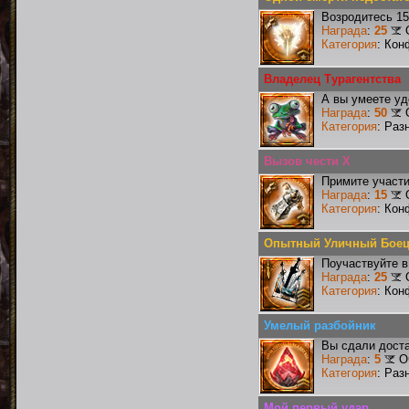
Возродитесь 15
Награда
:
25
Категория
: Кон
Владелец Турагентства
А вы умеете уд
Награда
:
50
Категория
: Раз
Вызов чести X
Примите участи
Награда
:
15
Категория
: Кон
Опытный Уличный Бое
Поучаствуйте в
Награда
:
25
Категория
: Кон
Умелый разбойник
Вы сдали доста
Награда
:
5
О
Категория
: Раз
Мой первый удар