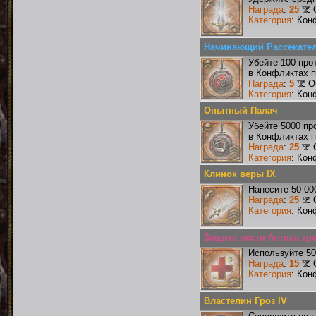
Награда
:
25
Категория
: Кон
Начинающий Рассекате
Убейте 100 про
в Конфликтах п
Награда
:
5
О
Категория
: Кон
Опытный Палач
Убейте 5000 пр
в Конфликтах п
Награда
:
25
Категория
: Кон
Клинок веры IX
Нанесите 50 00
Награда
:
25
Категория
: Кон
Защита чести Ангела тр
Используйте 50
Награда
:
15
Категория
: Кон
Властелин Гроз IV