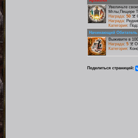
Археолог
Увеличьте сво
Мглы,Пещере Т
Награда
:
50
Награда
: Редк
Категория
: Под
Начинающий Обитатель
Выживите в 10
Награда
:
5
О
Категория
: Кон
Поделиться страницей: