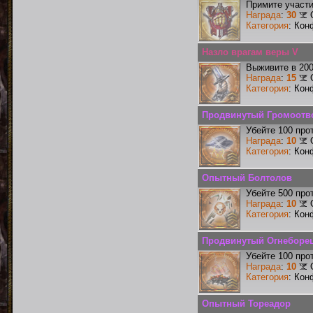
Примите участи
Награда
:
30
Категория
: Кон
Назло врагам веры V
Выживите в 20
Награда
:
15
Категория
: Кон
Продвинутый Громоотв
Убейте 100 про
Награда
:
10
Категория
: Кон
Опытный Болтолов
Убейте 500 про
Награда
:
10
Категория
: Кон
Продвинутый Огнеборе
Убейте 100 про
Награда
:
10
Категория
: Кон
Опытный Тореадор