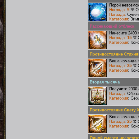
Порой невозмож
Награда
:
5
О
Награда
: Сувен
Категория
: Зим
Рассекающий отблеск.
Нанесите 2400 
Награда
:
15
Категория
: Кон
Противостояние Стихия
Ваша команда б
Награда
:
25
Категория
: Кон
Вторая тысяча
Получите 2000 
Награда
: Образ
Категория
: Сер
Противостояние Свету 
Ваша команда б
Награда
:
25
Категория
: Кон
Одной смерти недостат