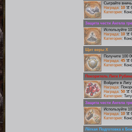
Сыграйте вничь
Награда
:
10
Категория
: Кон
Защита чести Ангела тре
Используйте 10
Награда
:
10
Категория
: Кон
Щит веры X
Получите 100 0
Награда
:
45
Категория
: Кон
Покоритель Лиги Рубин
Войдите в Лигу
Награда
: Поко
Награда
:
50
Категория
: Тит
Защита чести Ангела тре
Используйте 10
Награда
:
10
Категория
: Кон
Лёгкая Подготовка к Бо