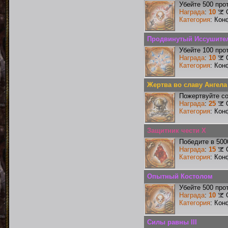
Убейте 500 про
Награда
:
10
Категория
: Кон
Продвинутый Иссушите
Убейте 100 про
Награда
:
10
Категория
: Кон
Жертва во славу Ангела
Пожертвуйте со
Награда
:
25
Категория
: Кон
Защитник чести X
Победите в 500
Награда
:
15
Категория
: Кон
Опытный Костолом
Убейте 500 про
Награда
:
10
Категория
: Кон
Силы равны III