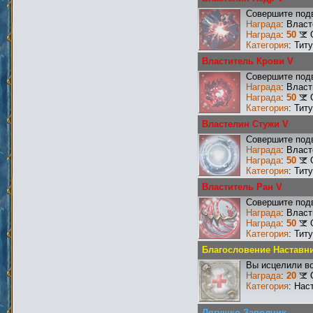
Совершите подв
Награда
: Влас
Награда
:
50
Категория
: Тит
Властитель Крови V
Совершите подв
Награда
: Влас
Награда
:
50
Категория
: Тит
Властелин Стужи V
Совершите подв
Награда
: Влас
Награда
:
50
Категория
: Тит
Властитель Ран V
Совершите подв
Награда
: Влас
Награда
:
50
Категория
: Тит
Благословение Наставн
Вы исцелили во
Награда
:
20
Категория
: Нас
Лягушко-Заводчик