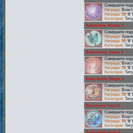
Совершите под
Награда
: Влас
Награда
:
50
Категория
: Тит
Хранитель Жизни V
Совершите подв
Награда
: Хран
Награда
:
50
Категория
: Тит
Властитель Силы V
Совершите подв
Награда
: Влас
Награда
:
50
Категория
: Тит
Властитель Взора V
Совершите подв
Награда
: Влас
Награда
:
50
Категория
: Тит
Властелин Гроз V
Совершите подв
Награда
: Власт
Награда
:
50
Категория
: Тит
Властелин Недр V