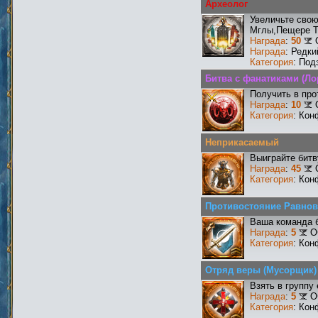
Археолог
Увеличьте сво
Мглы,Пещере Т
Награда
:
50
Награда
: Редк
Категория
: Под
Битва с фанатиками (Ло
Получить в про
Награда
:
10
Категория
: Кон
Неприкасаемый
Выиграйте бит
Награда
:
45
Категория
: Кон
Противостояние Равнов
Ваша команда б
Награда
:
5
О
Категория
: Кон
Отряд веры (Мусорщик)
Взять в группу
Награда
:
5
О
Категория
: Кон