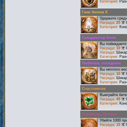
Категория
: Раз
Гнев Ангела X
Удержите средн
Награда
:
25
Категория
: Кон
Грандмастер Боев
Вы побеждаете 
Награда
:
10
Награда
: Шика
Категория
: Раз
Любитель посиделок
Вы неплохо ве
Награда
:
10
Награда
: Шика
Категория
: Раз
Счастливчик
Выиграйте битв
Награда
:
45
Категория
: Кон
Огнеборец Ветеран
Убейте 1000 пр
Награда
:
15