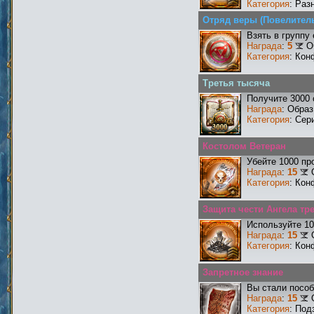
Категория
: Раз
Отряд веры (Повелитель
Взять в группу
Награда
:
5
О
Категория
: Кон
Третья тысяча
Получите 3000 
Награда
: Образ
Категория
: Сер
Костолом Ветеран
Убейте 1000 пр
Награда
:
15
Категория
: Кон
Защита чести Ангела тре
Используйте 10
Награда
:
15
Категория
: Кон
Запретное знание
Вы стали пособ
Награда
:
15
Категория
: Под