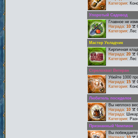
Категория
: Кон
Упоротый Садовод
Главное не изм
Награда
:
10
Категория
: Лес
Мастер Укладчик
Кирпичная клад
Награда
:
20
Категория
: Лес
Стрелохват Ветеран
Убейте 1000 пр
Награда
:
15
Категория
: Кон
Любитель посиделок
Вы неплохо ве
Награда
:
10
Награда
: Шика
Категория
: Раз
Признанный Чемпион
Вы побеждаете 
Награда
:
10