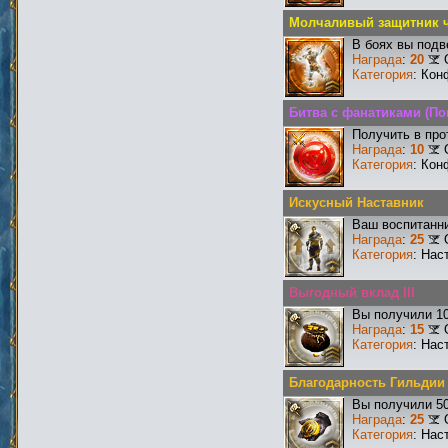
Молчаливый защитник ч
В боях вы подв
Награда
:
20
Категория
: Кон
Битва с фанатиками (По
Получить в про
Награда
:
10
Категория
: Кон
Искусный Наставник
Ваш воспитанни
Награда
:
25
Категория
: Нас
Выгодный вклад III
Вы получили 10
Награда
:
15
Категория
: Нас
Благодарность Гильдии
Вы получили 50
Награда
:
25
Категория
: Нас