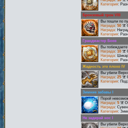
Категория
: Раз
Бронзовый трон VIII
Вы пошли по пу
Награда
:
50
Награда
: Награ
Категория
: Раз
Грандмастер Боев
Вы побеждаете 
Награда
:
10
Награда
: Шика
Категория
: Раз
Жадность это плохо IV
Вы убили Верхо
Награда
:
25
Категория
: Под
Зимние забавы I
Порой невозмож
Награда
:
5
О
Награда
: Сувен
Категория
: Зим
Не задирай нос I
Вы убили Верхо