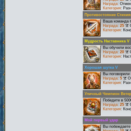
Награда
: Отме
Категория
: Раз
Противостояние Стихия
Ваша команда б
Награда
:
25
Категория
: Кон
Мудрость Наставника V
Вы обучили вос
Награда
:
20
Категория
: Нас
Хорошая шутка V
Вы поговорили 
Награда
:
5
О
Категория
: Раз
Уличный Чемпион Вете
Победите в 500
Награда
:
25
Категория
: Кон
Мой первый удар
Вы побеждаете 
Награда
:
10