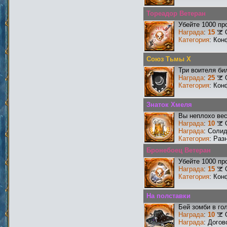
Тореадор Ветеран
Убейте 1000 пр
Награда
:
15
Категория
: Кон
Союз Тьмы X
Три воителя би
Награда
:
25
Категория
: Кон
Знаток Хмеля
Вы неплохо ве
Награда
:
10
Награда
: Соли
Категория
: Раз
Бронебоец Ветеран
Убейте 1000 пр
Награда
:
15
Категория
: Кон
На полставки
Бей зомби в го
Награда
:
10
Награда
: Догов