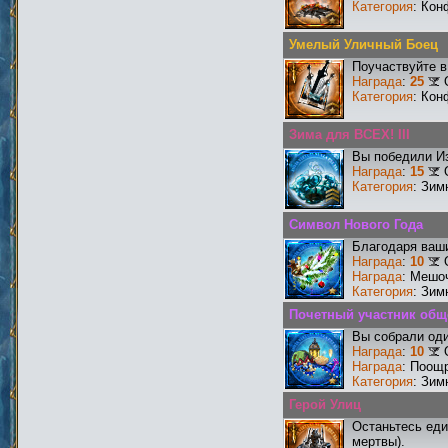
Категория
: Кон
Умелый Уличный Боец
Поучаствуйте в
Награда
:
25
Категория
: Кон
Зима для ВСЕХ! III
Вы победили И
Награда
:
15
Категория
: Зим
Символ Нового Года
Благодаря ваши
Награда
:
10
Награда
: Мешо
Категория
: Зим
Почетный участник общ
Вы собрали оди
Награда
:
10
Награда
: Поощ
Категория
: Зим
Герой Улиц
Останьтесь еди
мертвы).