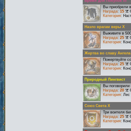
Время для Покупок III
Вы приобрели в
Награда
:
15
Категория
: Нас
Назло врагам веры X
Выживите в 50
Награда
:
25
Категория
: Кон
Жертва во славу Ангела
Пожертвуйте со
Награда
:
25
Категория
: Кон
Природный Лингвист
Вы поговорили 
Награда
:
20
Категория
: Лес
Союз Света X
Три воителя би
Награда
:
25
Категория
: Кон