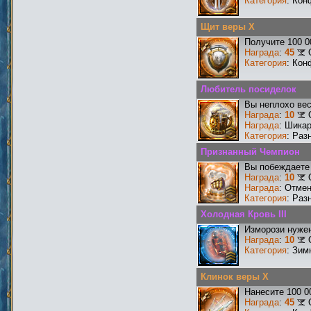
Категория
: Кон
Щит веры X
Получите 100 0
Награда
:
45
Категория
: Кон
Любитель посиделок
Вы неплохо ве
Награда
:
10
Награда
: Шика
Категория
: Раз
Признанный Чемпион
Вы побеждаете 
Награда
:
10
Награда
: Отме
Категория
: Раз
Холодная Кровь III
Изморози нужен
Награда
:
10
Категория
: Зим
Клинок веры X
Нанесите 100 0
Награда
:
45