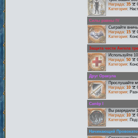
Награда
:
35
Категория
: Нас
Силы равны IV
Сыграйте вничь
Награда
:
15
Категория
: Кон
Защита чести Ангела тр
Используйте 10
Награда
:
50
Категория
: Кон
Друг Оракула
Прослушайте му
Награда
:
10
Категория
: Раз
Сапёр I
Вы разрядили 
Награда
:
10
Категория
: Под
Начинающий Провокато