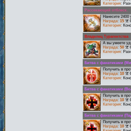
Категория
: Раз
Рассекающий отблеск.
Нанесите 2400 
Награда
:
15
Категория
: Кон
Владелец Турагентства
А вы умеете уд
Награда
:
50
Категория
: Раз
Битва с фанатиками (Ми
Получить в про
Награда
:
10
Категория
: Кон
Битва с фанатиками (В
Получить в про
Награда
:
10
Категория
: Кон
Битва с фанатиками (П
Получить в про
Награда
:
10
Категория
: Кон