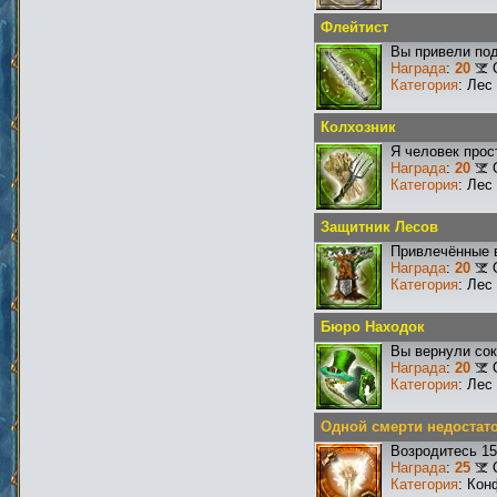
Флейтист
Вы привели под
Награда
:
20
Категория
: Лес
Колхозник
Я человек прос
Награда
:
20
Категория
: Лес
Защитник Лесов
Привлечённые в
Награда
:
20
Категория
: Лес
Бюро Находок
Вы вернули со
Награда
:
20
Категория
: Лес
Одной смерти недостат
Возродитесь 15
Награда
:
25
Категория
: Кон