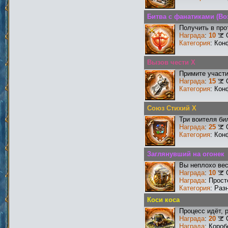
Битва с фанатиками (Во
Получить в про
Награда
:
10
Категория
: Кон
Вызов чести X
Примите участи
Награда
:
15
Категория
: Кон
Союз Стихий X
Три воителя би
Награда
:
25
Категория
: Кон
Заглянувший на огонек
Вы неплохо ве
Награда
:
10
Награда
: Прос
Категория
: Раз
Коси коса
Процесс идёт, 
Награда
:
20
Награда
: Короб