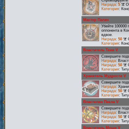
Спровоцируйте 
Награда
:
5
О
Категория
: Кон
Мастер Палач
Убейте 100000 
оппонента в Ко
вдвое.
Награда
:
50
Категория
: Кон
Властитель Тени V
Совершите подв
Награда
: Влас
Награда
:
50
Категория
: Тит
Хранитель Мудрости V
Совершите подв
Награда
: Хран
Награда
:
50
Категория
: Тит
Властелин Пекла V
Совершите подв
Награда
: Влас
Награда
:
50
Категория
: Тит
Властитель Мощи V