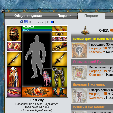
Общие сведения
Подарки
Подвиги
Kim Jong
[11]
3705/3705
16/16
ОЧКИ:
6
Непобедимый воин чест
Проведите 30 к
Награда
:
20
Категория
: Кон
Указывающий Путь
Вы успешно при
Награда
:
15
Категория
: Нас
Древний Наставник
Пятеро ваших в
Награда
:
45
Категория
: Нас
East city
Персонаж не в клубе, но был тут:
Великий Наставник
2026.06.02 02:09
(2 месяца 6 дней назад)
Трое ваших вос