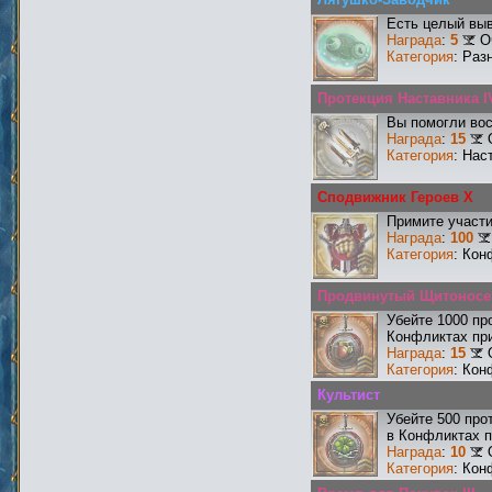
Есть целый выв
Награда
:
5
О
Категория
: Раз
Протекция Наставника I
Вы помогли вос
Награда
:
15
Категория
: Нас
Сподвижник Героев X
Примите участи
Награда
:
100
Категория
: Кон
Продвинутый Щитоносе
Убейте 1000 пр
Конфликтах при
Награда
:
15
Категория
: Кон
Культист
Убейте 500 про
в Конфликтах п
Награда
:
10
Категория
: Кон