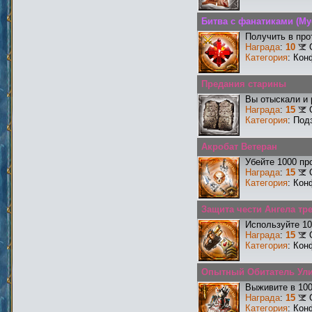
Битва с фанатиками (М
Получить в про
Награда
:
10
Категория
: Кон
Предания старины
Вы отыскали и
Награда
:
15
Категория
: Под
Акробат Ветеран
Убейте 1000 пр
Награда
:
15
Категория
: Кон
Защита чести Ангела тре
Используйте 10
Награда
:
15
Категория
: Кон
Опытный Обитатель Ул
Выживите в 10
Награда
:
15
Категория
: Кон