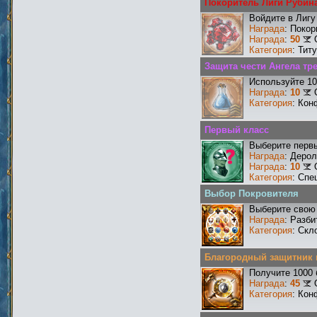
Покоритель Лиги Рубин
Войдите в Лигу
Награда
: Поко
Награда
:
50
Категория
: Тит
Защита чести Ангела тре
Используйте 10
Награда
:
10
Категория
: Кон
Первый класс
Выберите первы
Награда
: Деро
Награда
:
10
Категория
: Спе
Выбор Покровителя
Выберите свою 
Награда
: Разби
Категория
: Скл
Благородный защитник 
Получите 1000 
Награда
:
45
Категория
: Кон