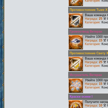
Категория
: Кон
Противостояние Тьме X
Ваша команда б
Награда
:
25
Категория
: Кон
Громоотвод Ветеран
Убейте 1000 пр
Награда
:
15
Категория
: Кон
Противостояние Свету 
Ваша команда б
Награда
:
25
Категория
: Кон
Иссушитель Ветеран
Убейте 1000 пр
Награда
:
15
Категория
: Кон
Краски осени I
Получите награ
Награда
:
10