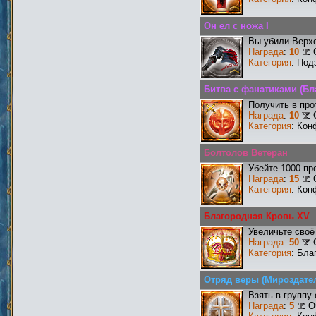
Он ел с ножа I
Вы убили Верхо
Награда
:
10
Категория
: Под
Битва с фанатиками (Бл
Получить в про
Награда
:
10
Категория
: Кон
Болтолов Ветеран
Убейте 1000 пр
Награда
:
15
Категория
: Кон
Благородная Кровь XV
Увеличьте своё
Награда
:
50
Категория
: Бла
Отряд веры (Мироздате
Взять в группу
Награда
:
5
О