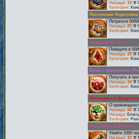
Награда
:
15
Категория
: Кон
Постоянная Подготовка
Потратьте 5000
Награда
:
25
Категория
: Кон
Защитник чести X
Победите в 500
Награда
:
15
Категория
: Кон
Битва с фанатиками (По
Получить в про
Награда
:
10
Категория
: Кон
Легендарный Дендролог
О кровожадност
Награда
:
50
Награда
: Благ
Категория
: Раз
Расщепитель Ветеран
Убейте 1000 пр
Награда
:
15