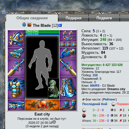
Общие сведения
Подарки
Подвиги
The Blade
[12]
Сила:
5
(3 + 2)
2942/2942
2360/2360
Ловкость:
4
(3 + 1)
Интуиция:
248
(84 + 164)
Выносливость:
36
Интеллект:
119
(107 + 12)
Мудрость:
84
Духовность:
0
Могущество: 6 427 153 026
Уровень: 12
Уровень благородства: 117
Побед:
159
Поражений: 5
Ничьих: 0
Клан:
MARS
- DJ Blade
Место рождения:
Dreams city
День рождения персонажа: 28.11
Бои чести: (
Рейтинг
)
Последний бой
:
Пораже
0
-
2
-
0
0
2
East city
56
-
236
-
0
34
19
Персонаж не в клубе, но был тут:
Итого:
56
-
238
-
0
34
19
2026.07.16 00:18
(3 недели 2 дня назад)