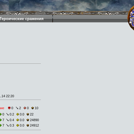
Героические сражения
.14 22:20
ние
0
2
0
10
0
0.2
0.0
22
7
0.4
0.0
24890
7
0.3
0.0
24912