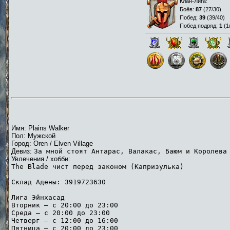
Клан-Лига:
Боёв:
87
(
27/30
)
Побед:
39
(
39/40
)
Побед подряд:
1
(
1
Имя: Plains Walker
Пол: Мужской
Город: Oren / Elven Village
Девиз:
За мной стоят Антарас, Валакас, Баюм и Королева
Увлечения / хобби:
The Blade чист перед законом (Капризулька)
Склад Адены: 3919723630
Лига Эйнхасад
Вторник — с 20:00 до 23:00
Среда — с 20:00 до 23:00
Четверг — с 12:00 до 16:00
Пятница — с 20:00 до 23:00