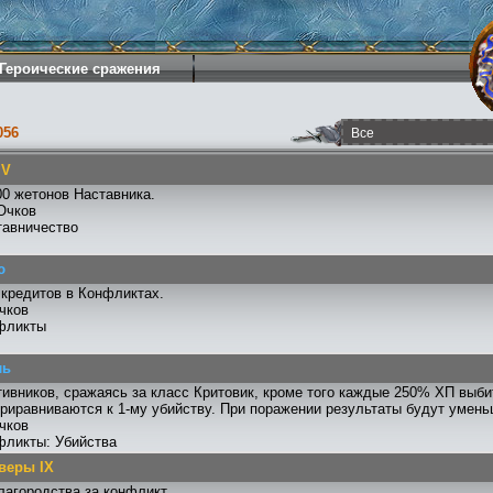
Героические сражения
056
 V
0 жетонов Наставника.
Очков
тавничество
ю
 кредитов в Конфликтах.
чков
фликты
ль
тивников, сражаясь за класс Критовик, кроме того каждые 250% ХП выби
риравниваются к 1-му убийству. При поражении результаты будут умен
чков
фликты: Убийства
веры IX
лагородства за конфликт