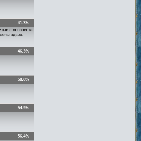
41.3%
итые с оппонента
ьшены вдвое.
46.3%
50.0%
54.9%
56.4%