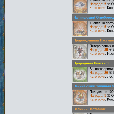
Убейте 10 прот
Награда
:
5
О
Категория
: Кон
Начинающий Огнеборец
Убейте 10 прот
Награда
:
5
О
Категория
: Кон
Прирожденный Наставн
Пятеро ваших в
Награда
:
35
Категория
: Нас
Природный Лингвист
Вы поговорили 
Награда
:
20
Категория
: Лес
Начинающий Уличный 
Победите в 100
Награда
:
5
О
Категория
: Кон
Великий Наставник