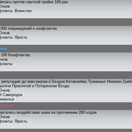
илась против светлой тройки 100 раз
Очков
фликты: Воинство
 000 повреждений в конфликтах
Очков
фликты: Ярость
Боец
 100 Конфликтах.
чков
фликты
ю репутацию до максимума в Бездне,Катакомбах,Туманных Низинах,Гри
ысячи Проклятий и Потерянном Входе.
Очков
ий Самородок
земелья
ести V
ергались воздействию шока на протяжении 200 ходов
Очков
фликты: Ярость