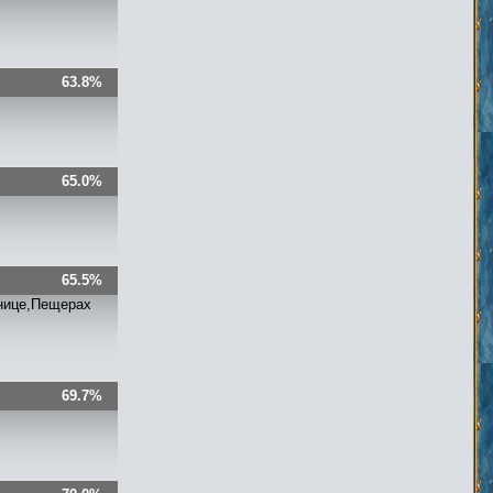
63.8%
65.0%
65.5%
бнице,Пещерах
69.7%