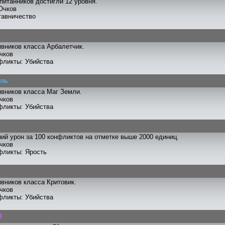
питанников достигли 12 уровня.
Очков
тавничество
ивников класса Арбалетчик.
чков
фликты: Убийства
ель
ивников класса Маг Земли.
чков
фликты: Убийства
ий урон за 100 конфликтов на отметке выше 2000 единиц.
чков
фликты: Ярость
ивников класса Критовик.
чков
фликты: Убийства
I