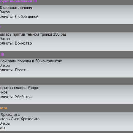
бует выживания III
0 свитков лечения
Очков
фликты: Любой ценой
V
илась против тёмной тройки 150 раз
Очков
фликты: Воинство
III
бой ради победы в 50 конфликтах
Очков
фликты: Ярость
ивников класса Уворот.
чков
фликты: Убийства
лита
 Хризолита
ритель Лиги Хризолита
Очков
улы