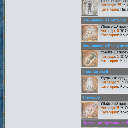
Трое ваших вос
Награда
:
35
Категория
: Нас
Начинающий Болтолов
Убейте 10 прот
Награда
:
5
О
Категория
: Кон
Начинающий Расщепит
Убейте 10 прот
Награда
:
5
О
Категория
: Кон
Гнев Ангела II
Удержите средн
Награда
:
5
О
Категория
: Кон
Тореадор
Убейте 50 прот
Награда
:
5
О
Категория
: Кон
Протекция Наставника II