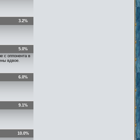
3.2%
5.0%
е с оппонента в
ены вдвое.
6.0%
9.1%
10.0%