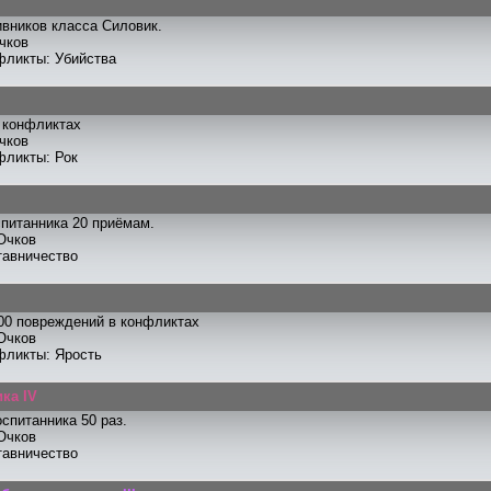
ивников класса Силовик.
чков
фликты: Убийства
 конфликтах
чков
фликты: Рок
питанника 20 приёмам.
Очков
тавничество
00 повреждений в конфликтах
Очков
фликты: Ярость
ка IV
спитанника 50 раз.
Очков
тавничество