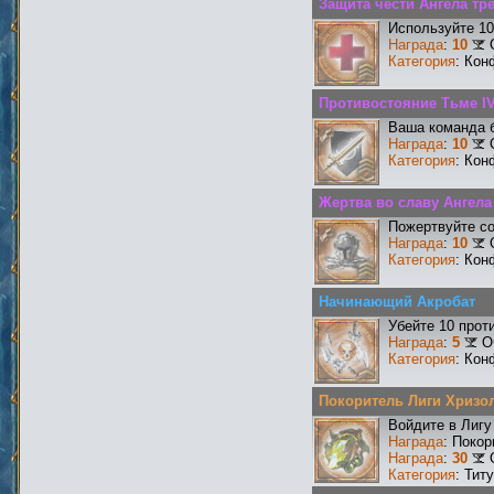
Защита чести Ангела тре
Используйте 10
Награда
:
10
Категория
: Кон
Противостояние Тьме I
Ваша команда б
Награда
:
10
Категория
: Кон
Жертва во славу Ангела 
Пожертвуйте со
Награда
:
10
Категория
: Кон
Начинающий Акробат
Убейте 10 прот
Награда
:
5
О
Категория
: Кон
Покоритель Лиги Хризо
Войдите в Лигу
Награда
: Поко
Награда
:
30
Категория
: Тит