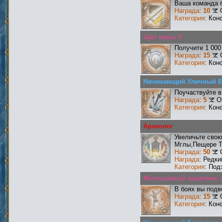
Ваша команда б
Награда
:
10
Категория
: Кон
Щит веры V
Получите 1 000
Награда
:
15
Категория
: Кон
Начинающий Уличный 
Поучаствуйте в
Награда
:
5
О
Категория
: Кон
Археолог
Увеличьте сво
Мглы,Пещере Т
Награда
:
50
Награда
: Редк
Категория
: Под
Молчаливый защитник ч
В боях вы подв
Награда
:
15
Категория
: Кон