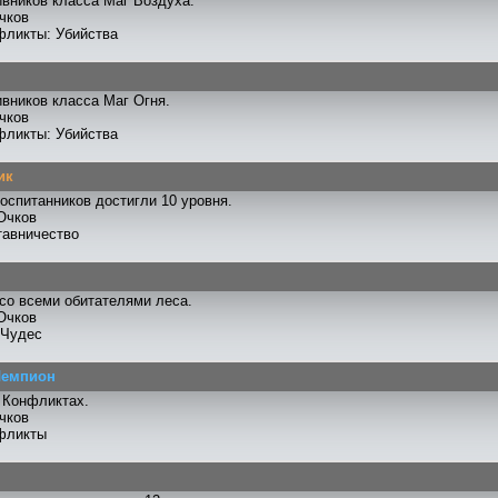
ивников класса Маг Воздуха.
чков
фликты: Убийства
ивников класса Маг Огня.
чков
фликты: Убийства
ик
оспитанников достигли 10 уровня.
Очков
тавничество
со всеми обитателями леса.
Очков
 Чудес
Чемпион
 Конфликтах.
чков
фликты