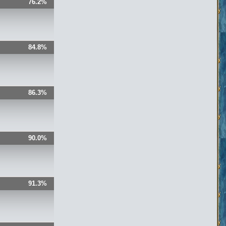
76.2%
84.8%
86.3%
90.0%
91.3%