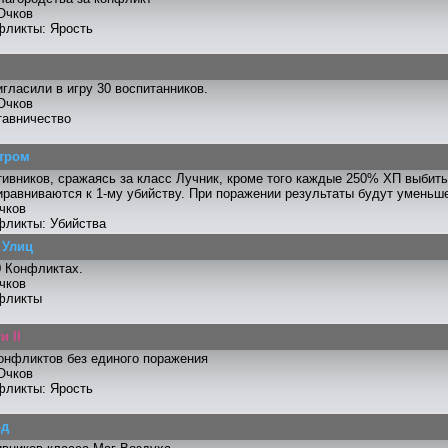
Очков
фликты: Ярость
гласили в игру 30 воспитанников.
Очков
тавничество
тром
тивников, сражаясь за класс Лучник, кроме того каждые 250% ХП выбиты
равниваются к 1-му убийству. При поражении результаты будут уменьш
чков
фликты: Убийства
 Улиц
0 Конфликтах.
чков
фликты
 II
онфликтов без единого поражения
Очков
фликты: Ярость
од