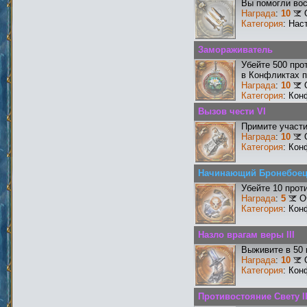
Вы помогли вос
Награда
:
10
Категория
: Нас
Замораживатель
Убейте 500 про
в Конфликтах п
Награда
:
10
Категория
: Кон
Вызов чести VI
Примите участи
Награда
:
10
Категория
: Кон
Начинающий Бронебое
Убейте 10 прот
Награда
:
5
О
Категория
: Кон
Назло врагам веры III
Выживите в 50
Награда
:
10
Категория
: Кон
Противостояние Свету II