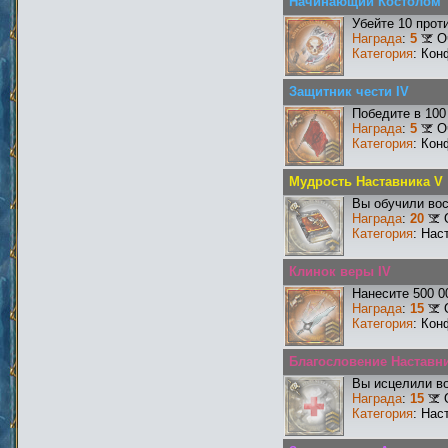
Начинающий Костолом
Убейте 10 прот
Награда
:
5
О
Категория
: Кон
Защитник чести IV
Победите в 100
Награда
:
5
О
Категория
: Кон
Мудрость Наставника V
Вы обучили вос
Награда
:
20
Категория
: Нас
Клинок веры IV
Нанесите 500 0
Награда
:
15
Категория
: Кон
Благословение Наставни
Вы исцелили во
Награда
:
15
Категория
: Нас