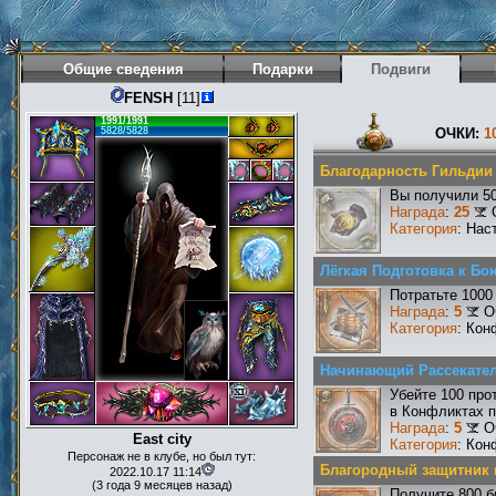
Общие сведения
Подарки
Подвиги
FENSH
[11]
1991/1991
5828/5828
ОЧКИ:
1
Благодарность Гильдии
Вы получили 50
Награда
:
25
Категория
: Нас
Лёгкая Подготовка к Бо
Потратьте 1000
Награда
:
5
О
Категория
: Кон
Начинающий Рассекате
Убейте 100 про
в Конфликтах п
Награда
:
5
О
East city
Категория
: Кон
Персонаж не в клубе, но был тут:
Благородный защитник 
2022.10.17 11:14
(3 года 9 месяцев назад)
Получите 800 б