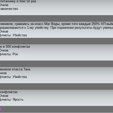
питаннику в бою 50 раз.
Очков
тавничество
тивников, сражаясь за класс Маг Воды, кроме того каждые 250% ХП выб
риравниваются к 1-му убийству. При поражении результаты будут умен
Очков
фликты: Убийства
е в 500 конфликтах
Очков
фликты: Рок
ц
ивников класса Танк.
чков
фликты: Убийства
 конфликтах
Очков
фликты: Ярость
I