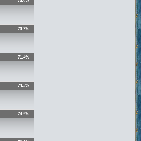
70.0%
70.3%
71.4%
74.3%
74.5%