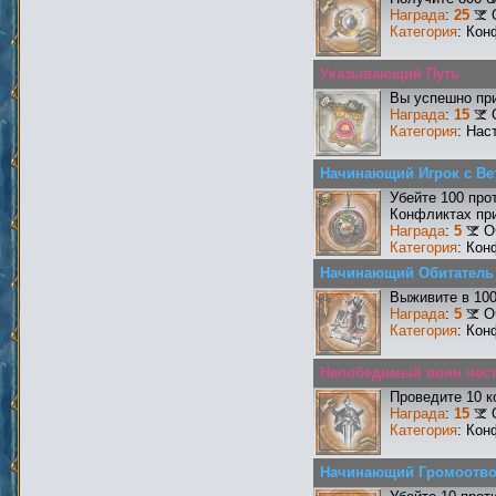
Награда
:
25
Категория
: Кон
Указывающий Путь
Вы успешно при
Награда
:
15
Категория
: Нас
Начинающий Игрок с Ве
Убейте 100 про
Конфликтах при
Награда
:
5
О
Категория
: Кон
Начинающий Обитатель
Выживите в 10
Награда
:
5
О
Категория
: Кон
Непобедимый воин чести
Проведите 10 к
Награда
:
15
Категория
: Кон
Начинающий Громоотв