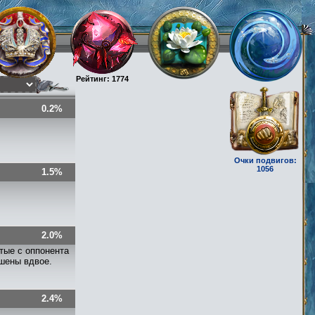
Рейтинг: 1774
0.2%
Очки подвигов:
1056
1.5%
2.0%
тые с оппонента
ьшены вдвое.
2.4%