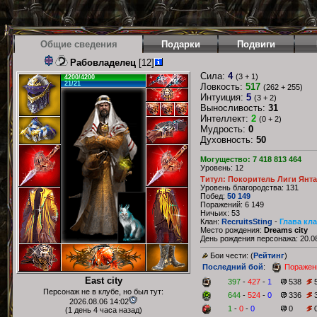
Общие сведения
Подарки
Подвиги
Рабовладелец
[12]
Сила:
4
(3 + 1)
4200/4200
21/21
Ловкость:
517
(262 + 255)
Интуиция:
5
(3 + 2)
Выносливость:
31
Интеллект:
2
(0 + 2)
Мудрость:
0
Духовность:
50
Могущество: 7 418 813 464
Уровень: 12
Титул: Покоритель Лиги Янт
Уровень благородства: 131
Побед:
50 149
Поражений: 6 149
Ничьих: 53
Клан:
RecruitsSting
-
Глава кл
Место рождения:
Dreams city
День рождения персонажа: 20.08
Бои чести: (
Рейтинг
)
Последний бой
:
Поражен
East city
397
-
427
-
1
538
Персонаж не в клубе, но был тут:
644
-
524
-
0
336
2026.08.06 14:02
1
-
0
-
0
0
(1 день 4 часа назад)