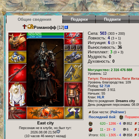
Общие сведения
Подарки
Подвиги
Романофф
[12]
Сила:
503
(303 + 200)
5251/5251
1250/1250
Ловкость:
4
(3 + 1)
Интуиция:
6
(3 + 3)
Выносливость:
36
Интеллект:
3
(0 + 3)
Мудрость:
0
Духовность:
0
Могущество: 2 316 476 888
Уровень: 12
Титул: Покоритель Лиги Янт
Уровень благородства: 109
Побед:
52 718
Поражений: 3 911
Ничьих: 55
Клан:
HLR
Место рождения:
Dreams city
День рождения персонажа: 08.09
Бои чести: (
Рейтинг
)
Последний бой
:
Поражен
East city
620
-
1286
-
4
852
Персонаж не в клубе, но был тут:
11
-
19
-
0
6
2026.08.08 21:56
Итого:
631
-
1305
-
4
858
(10 часов 46 минут назад)