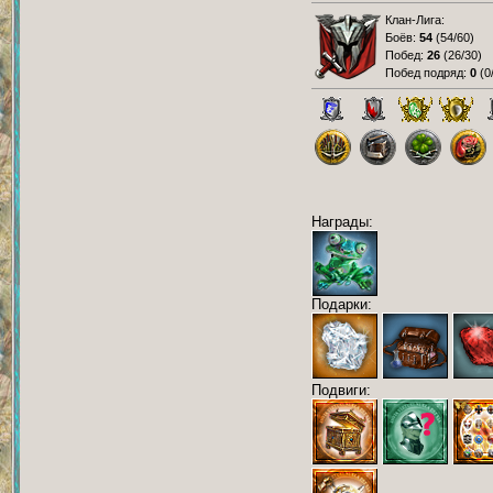
Клан-Лига:
Боёв:
54
(
54/60
)
Побед:
26
(
26/30
)
Побед подряд:
0
(
0
Награды:
Подарки:
Подвиги: