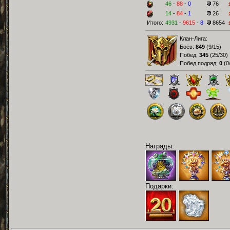
46
-
88
-
0
76
14
-
84
-
1
26
Итого:
4931
-
9615
-
8
8654
Клан-Лига:
Боёв:
849
(
9/15
)
Побед:
345
(
25/30
)
Побед подряд:
0
(
0
Награды:
Подарки: