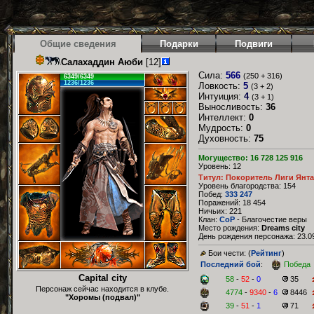
Общие сведения
Подарки
Подвиги
Салахаддин Аюби
[12]
Сила:
566
(250 + 316)
6349/6349
1236/1236
Ловкость:
5
(3 + 2)
Интуиция:
4
(3 + 1)
Выносливость:
36
Интеллект:
0
Мудрость:
0
Духовность:
75
Могущество: 16 728 125 916
Уровень: 12
Титул: Покоритель Лиги Янт
Уровень благородства: 154
Побед:
333 247
Поражений: 18 454
Ничьих: 221
Клан:
CoP
- Благочестие веры
Место рождения:
Dreams city
День рождения персонажа: 23.09
Бои чести: (
Рейтинг
)
Последний бой
:
Победа
Capital city
58
-
52
-
0
35
Персонаж сейчас находится в клубе.
4774
-
9340
-
6
8446
"Хоромы (подвал)"
39
-
51
-
1
71