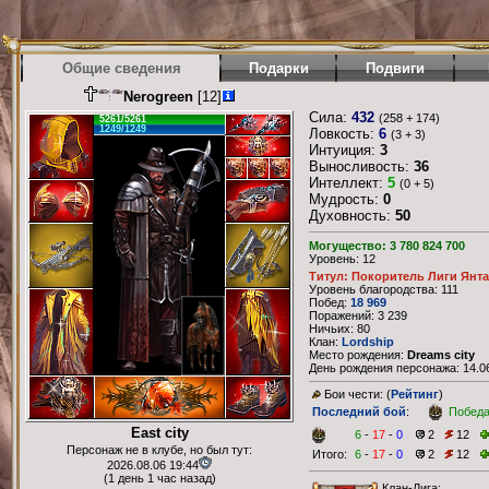
Общие сведения
Подарки
Подвиги
Nerogreen
[12]
Сила:
432
(258 + 174)
5261/5261
1249/1249
Ловкость:
6
(3 + 3)
Интуиция:
3
Выносливость:
36
Интеллект:
5
(0 + 5)
Мудрость:
0
Духовность:
50
Могущество: 3 780 824 700
Уровень: 12
Титул: Покоритель Лиги Янт
Уровень благородства: 111
Побед:
18 969
Поражений: 3 239
Ничьих: 80
Клан:
Lordship
Место рождения:
Dreams city
День рождения персонажа: 14.06
Бои чести: (
Рейтинг
)
Последний бой
:
Побед
East city
6
-
17
-
0
2
12
Персонаж не в клубе, но был тут:
Итого:
6
-
17
-
0
2
12
2026.08.06 19:44
(1 день 1 час назад)
Клан-Лига: