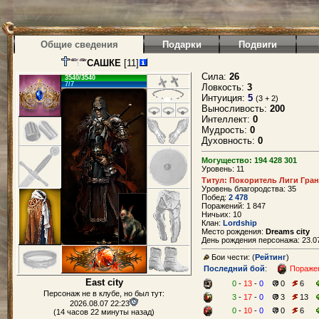
Общие сведения
Подарки
Подвиги
САШКЕ
[11]
Сила:
26
3540/3540
7/7
Ловкость:
3
Интуиция:
5
(3 + 2)
Выносливость:
200
Интеллект:
0
Мудрость:
0
Духовность:
0
Могущество: 194 428 301
Уровень: 11
Титул: Покоритель Лиги Гран
Уровень благородства: 35
Побед:
2 478
Поражений: 1 847
Ничьих: 10
Клан:
Lordship
Место рождения:
Dreams city
День рождения персонажа: 23.07
Бои чести: (
Рейтинг
)
Последний бой
:
Пораже
East city
0
-
13
-
0
0
6
Персонаж не в клубе, но был тут:
3
-
17
-
0
3
13
2026.08.07 22:23
0
-
10
-
0
0
6
(14 часов 22 минуты назад)